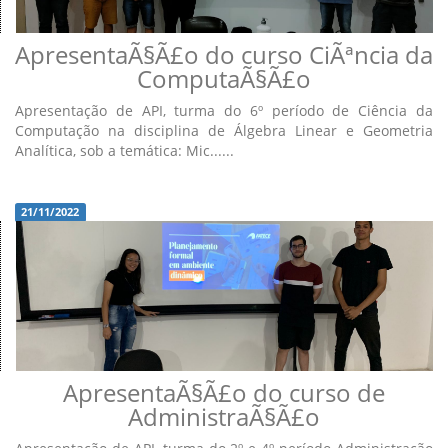
ApresentaÃ§Ã£o do curso CiÃªncia da
ComputaÃ§Ã£o
Apresentação de API, turma do 6º período de Ciência da
Computação na disciplina de Álgebra Linear e Geometria
Analítica, sob a temática: Mic......
21/11/2022
ApresentaÃ§Ã£o do curso de
AdministraÃ§Ã£o