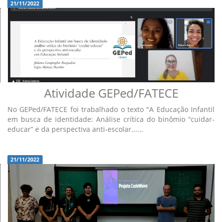
21/11/2022
Atividade GEPed/FATECE
No GEPed/FATECE foi trabalhado o texto "A Educação Infantil
em busca de identidade: Análise crítica do binômio “cuidar-
educar” e da perspectiva anti-escolar......
21/11/2022