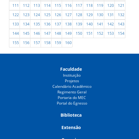
111
112
113
114
115
116
117
118
119
120
121
122
123
124
125
126
127
128
129
130
131
132
133
134
135
136
137
138
139
140
141
142
143
144
145
146
147
148
149
150
151
152
153
154
155
156
157
158
159
160
Faculdade
Instituição
Projetos
Calendário Acadêmico
Regimento Geral
Portaria do MEC
Portal do Egresso
Biblioteca
Extensão