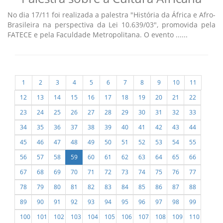
No dia 17/11 foi realizada a palestra "História da África e Afro-
Brasileira na perspectiva da Lei 10.639/03", promovida pela
FATECE e pela Faculdade Metropolitana. O evento ......
1
2
3
4
5
6
7
8
9
10
11
12
13
14
15
16
17
18
19
20
21
22
23
24
25
26
27
28
29
30
31
32
33
34
35
36
37
38
39
40
41
42
43
44
45
46
47
48
49
50
51
52
53
54
55
56
57
58
59
60
61
62
63
64
65
66
67
68
69
70
71
72
73
74
75
76
77
78
79
80
81
82
83
84
85
86
87
88
89
90
91
92
93
94
95
96
97
98
99
100
101
102
103
104
105
106
107
108
109
110