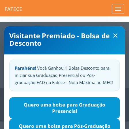
FATECE
Toggl
navig
×
Visitante Premiado - Bolsa de
Desconto
Parabéns!
Você Ganhou 1 Bolsa Desconto para
iniciar sua Graduação Presencial ou Pós-
Sua
Fatece.
Seu
orgulho.
graduação EAD na Fatece - Nota Máxima no MEC!
Previous
Nex
Quero uma bolsa para Graduação
Presencial
Quero uma bolsa para Pós-Graduação