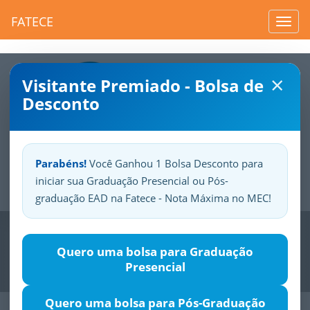
FATECE
Toggl
navig
×
Visitante Premiado - Bolsa de
Desconto
Parabéns!
Você Ganhou 1 Bolsa Desconto para
iniciar sua Graduação Presencial ou Pós-
Sua
Fatece.
Seu
orgulho.
graduação EAD na Fatece - Nota Máxima no MEC!
Previous
Nex
Quero uma bolsa para Graduação
Presencial
Quero uma bolsa para Pós-Graduação