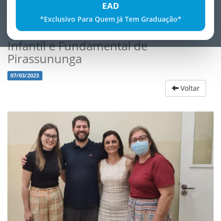
EAD
*Exclusivo Para Quem Já Tem Graduação*
ReuniÃ£o com a DivisÃ£o de Ensino
Infantil e Fundamental de
Pirassununga
07/03/2023
Voltar