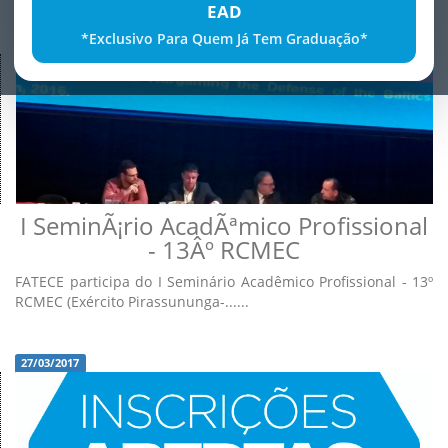
EAD
*Exclusivo Para Quem Já Tem Graduação*
29/03/2017
I SeminÃ¡rio AcadÃªmico Profissional
- 13Âº RCMEC
FATECE participa do I Seminário Acadêmico Profissional - 13º
RCMEC (Exército Pirassununga-......
27/03/2017