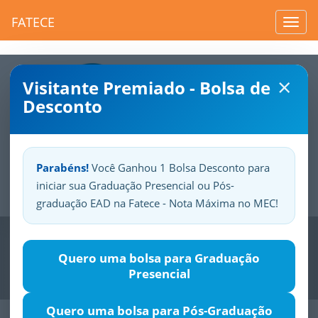
FATECE
Toggl
navig
×
Visitante Premiado - Bolsa de
Desconto
Parabéns!
Você Ganhou 1 Bolsa Desconto para
iniciar sua Graduação Presencial ou Pós-
Sua
Fatece.
Seu
orgulho.
graduação EAD na Fatece - Nota Máxima no MEC!
Previous
Nex
Quero uma bolsa para Graduação
Presencial
Quero uma bolsa para Pós-Graduação