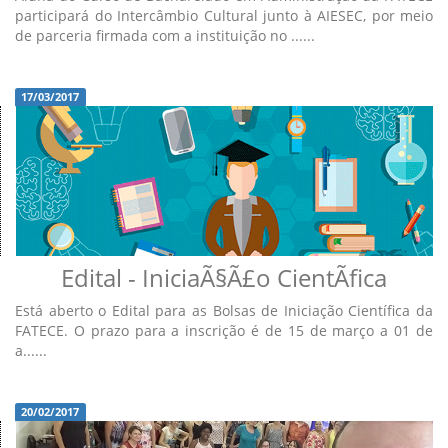
participará do Intercâmbio Cultural junto à AIESEC, por meio
de parceria firmada com a instituição no ......
17/03/2017
Edital - IniciaÃ§Ã£o CientÃ­fica
Está aberto o Edital para as Bolsas de Iniciação Científica da
FATECE. O prazo para a inscrição é de 15 de março a 01 de
a......
20/02/2017