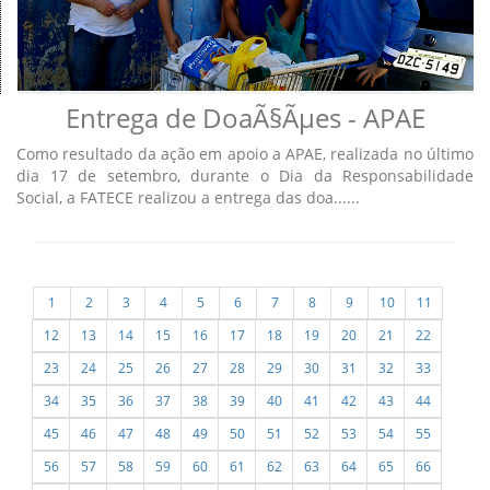
Entrega de DoaÃ§Ãµes - APAE
Como resultado da ação em apoio a APAE, realizada no último
dia 17 de setembro, durante o Dia da Responsabilidade
Social, a FATECE realizou a entrega das doa......
1
2
3
4
5
6
7
8
9
10
11
12
13
14
15
16
17
18
19
20
21
22
23
24
25
26
27
28
29
30
31
32
33
34
35
36
37
38
39
40
41
42
43
44
45
46
47
48
49
50
51
52
53
54
55
56
57
58
59
60
61
62
63
64
65
66