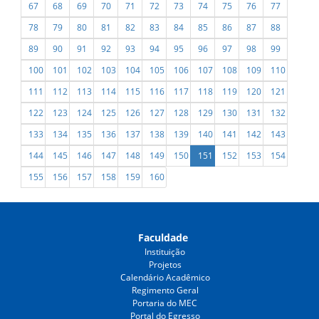
67
68
69
70
71
72
73
74
75
76
77
78
79
80
81
82
83
84
85
86
87
88
89
90
91
92
93
94
95
96
97
98
99
100
101
102
103
104
105
106
107
108
109
110
111
112
113
114
115
116
117
118
119
120
121
122
123
124
125
126
127
128
129
130
131
132
133
134
135
136
137
138
139
140
141
142
143
144
145
146
147
148
149
150
151
152
153
154
155
156
157
158
159
160
Faculdade
Instituição
Projetos
Calendário Acadêmico
Regimento Geral
Portaria do MEC
Portal do Egresso