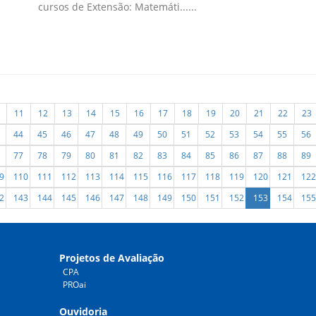
cursos de Extensão: Matemáti......
11
12
13
14
15
16
17
18
19
20
21
22
23
44
45
46
47
48
49
50
51
52
53
54
55
56
77
78
79
80
81
82
83
84
85
86
87
88
89
9
110
111
112
113
114
115
116
117
118
119
120
121
122
2
143
144
145
146
147
148
149
150
151
152
153
154
155
Projetos de Avaliação
CPA
PROai
Ouvidoria