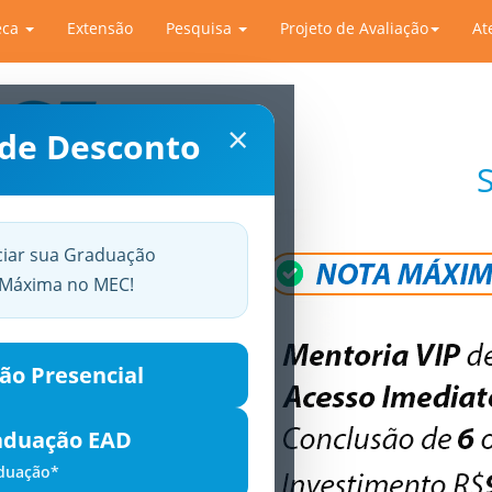
eca
Extensão
Pesquisa
Projeto de Avaliação
At
×
 de Desconto
ciar sua Graduação
a Máxima no MEC!
ão Presencial
aduação EAD
aduação*