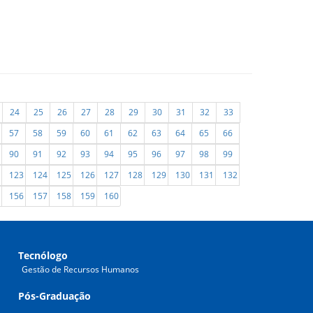
24
25
26
27
28
29
30
31
32
33
57
58
59
60
61
62
63
64
65
66
90
91
92
93
94
95
96
97
98
99
123
124
125
126
127
128
129
130
131
132
156
157
158
159
160
Tecnólogo
Gestão de Recursos Humanos
Pós-Graduação