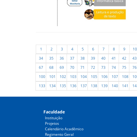
1
2
3
4
5
6
7
8
9
10
34
35
36
37
38
39
40
41
42
43
67
68
69
70
71
72
73
74
75
76
100
101
102
103
104
105
106
107
108
10
133
134
135
136
137
138
139
140
141
14
Faculdade
Instituição
Projetos
Calendário Acadêmico
Regimento Geral