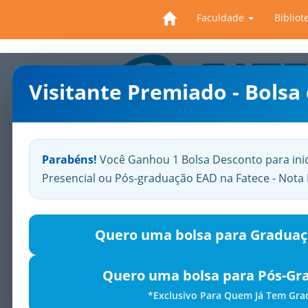
Faculdade
Bibliot
Visitante Premiado - Bolsa
Previous
Parabéns!
Você Ganhou 1 Bolsa Desconto para ini
Presencial ou Pós-graduação EAD na Fatece - Not
Quero uma bolsa para Graduaç
Quero uma bolsa para Pós-Gr
*Exclusivo Para Quem Já Tem Gr