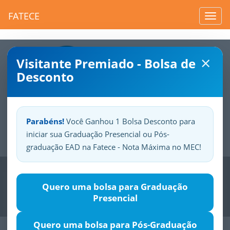
FATECE
Toggl
navig
×
Visitante Premiado - Bolsa de
Desconto
Parabéns!
Você Ganhou 1 Bolsa Desconto para
iniciar sua Graduação Presencial ou Pós-
Sua
Fatece.
Seu
orgulho.
graduação EAD na Fatece - Nota Máxima no MEC!
Previous
Nex
Quero uma bolsa para Graduação
Presencial
Quero uma bolsa para Pós-Graduação