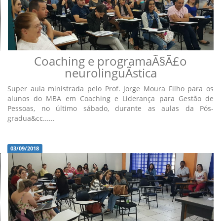
Coaching e programaÃ§Ã£o
neurolinguÃ­stica
Super aula ministrada pelo Prof. Jorge Moura Filho para os
alunos do MBA em Coaching e Liderança para Gestão de
Pessoas, no último sábado, durante as aulas da Pós-
gradua&cc......
03/09/2018