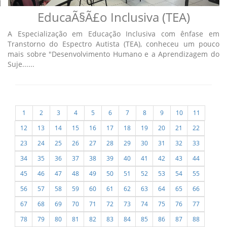
EducaÃ§Ã£o Inclusiva (TEA)
A Especialização em Educação Inclusiva com ênfase em
Transtorno do Espectro Autista (TEA), conheceu um pouco
mais sobre "Desenvolvimento Humano e a Aprendizagem do
Suje......
1
2
3
4
5
6
7
8
9
10
11
12
13
14
15
16
17
18
19
20
21
22
23
24
25
26
27
28
29
30
31
32
33
34
35
36
37
38
39
40
41
42
43
44
45
46
47
48
49
50
51
52
53
54
55
56
57
58
59
60
61
62
63
64
65
66
67
68
69
70
71
72
73
74
75
76
77
78
79
80
81
82
83
84
85
86
87
88