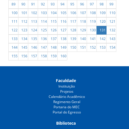
89
90
91
92
93
94
95
96
97
98
99
100
101
102
103
104
105
106
107
108
109
110
111
112
113
114
115
116
117
118
119
120
121
122
123
124
125
126
127
128
129
130
131
132
133
134
135
136
137
138
139
140
141
142
143
144
145
146
147
148
149
150
151
152
153
154
155
156
157
158
159
160
Faculdade
Instituição
Projetos
Calendário Acadêmico
Regimento Geral
Portaria do MEC
Portal do Egresso
Biblioteca