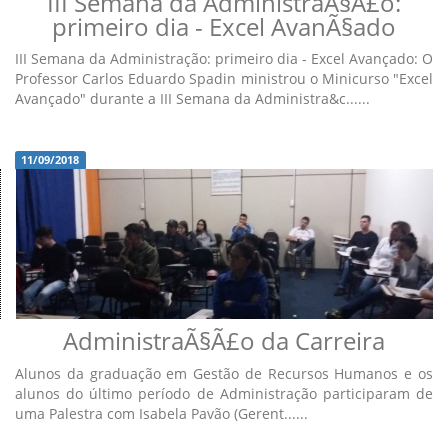
III Semana da AdministraÃ§Ã£o:
primeiro dia - Excel AvanÃ§ado
III Semana da Administração: primeiro dia - Excel Avançado: O
Professor Carlos Eduardo Spadin ministrou o Minicurso "Excel
Avançado" durante a III Semana da Administra&c......
11/09/2018
AdministraÃ§Ã£o da Carreira
Alunos da graduação em Gestão de Recursos Humanos e os
alunos do último período de Administração participaram de
uma Palestra com Isabela Pavão (Gerent......