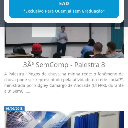
EAD
*Exclusivo Para Quem Já Tem Graduação*
03/09/2018
3Âª SemComp - Palestra 8
A Palestra "Pingos de chuva na minha rede: o fenômeno de
chuva pode ser representado pela atividade da rede social?",
ministrada por Sidgley Camargo de Andrade (UTFPR), durante
a 3ª SemC......
03/09/2018