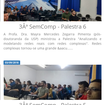
3Âª SemComp - Palestra 6
A Profa. Dra. Mayra Mercedes Zegarra Pimenta (pós-
doutoranda da USP) ministrou a Palestra "Analizando e
modelando redes reais com redes complexas". Redes
complexas tornou-se uma grande &aacu......
03/09/2018
3Âª SemComp - Palestra 5