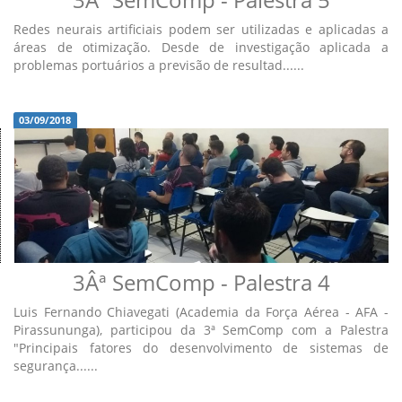
Redes neurais artificiais podem ser utilizadas e aplicadas a
áreas de otimização. Desde de investigação aplicada a
problemas portuários a previsão de resultad......
03/09/2018
3Âª SemComp - Palestra 4
Luis Fernando Chiavegati (Academia da Força Aérea - AFA -
Pirassununga), participou da 3ª SemComp com a Palestra
"Principais fatores do desenvolvimento de sistemas de
segurança......