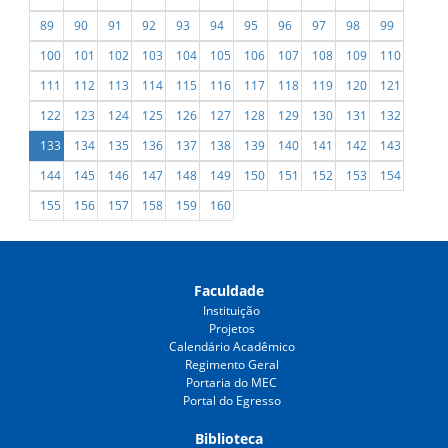
89
90
91
92
93
94
95
96
97
98
99
100
101
102
103
104
105
106
107
108
109
110
111
112
113
114
115
116
117
118
119
120
121
122
123
124
125
126
127
128
129
130
131
132
133
134
135
136
137
138
139
140
141
142
143
144
145
146
147
148
149
150
151
152
153
154
155
156
157
158
159
160
Faculdade
Instituição
Projetos
Calendário Acadêmico
Regimento Geral
Portaria do MEC
Portal do Egresso
Biblioteca