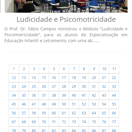
Ludicidade e Psicomotricidade
O Prof. Dr. Fábio Campos ministrou o Módulo "Ludicidade e
Psicomotricidade", para os alunos da Especialização em
Educação Infantil e Letramento, com uma ab......
1
2
3
4
5
6
7
8
9
10
11
12
13
14
15
16
17
18
19
20
21
22
23
24
25
26
27
28
29
30
31
32
33
34
35
36
37
38
39
40
41
42
43
44
45
46
47
48
49
50
51
52
53
54
55
56
57
58
59
60
61
62
63
64
65
66
67
68
69
70
71
72
73
74
75
76
77
78
79
80
81
82
83
84
85
86
87
88