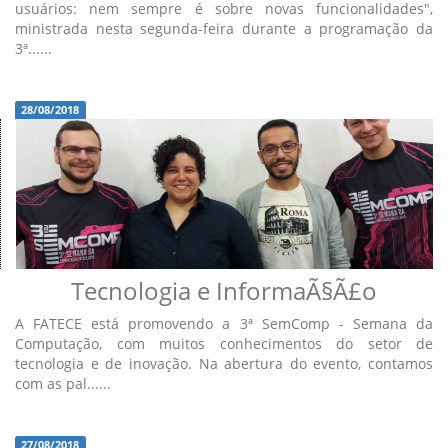
usuários: nem sempre é sobre novas funcionalidades",
ministrada nesta segunda-feira durante a programação da
3ª......
28/08/2018
Tecnologia e InformaÃ§Ã£o
A FATECE está promovendo a 3ª SemComp - Semana da
Computação, com muitos conhecimentos do setor de
tecnologia e de inovação. Na abertura do evento, contamos
com as pal......
27/08/2018