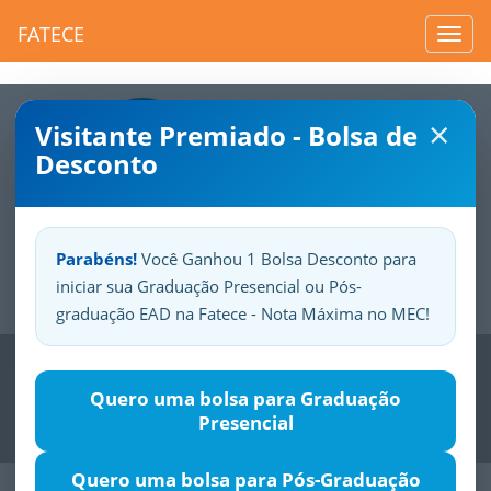
FATECE
Toggl
navig
×
Visitante Premiado - Bolsa de
Desconto
Parabéns!
Você Ganhou 1 Bolsa Desconto para
iniciar sua Graduação Presencial ou Pós-
Sua
Fatece.
Seu
orgulho.
graduação EAD na Fatece - Nota Máxima no MEC!
Previous
Nex
Quero uma bolsa para Graduação
Presencial
Quero uma bolsa para Pós-Graduação