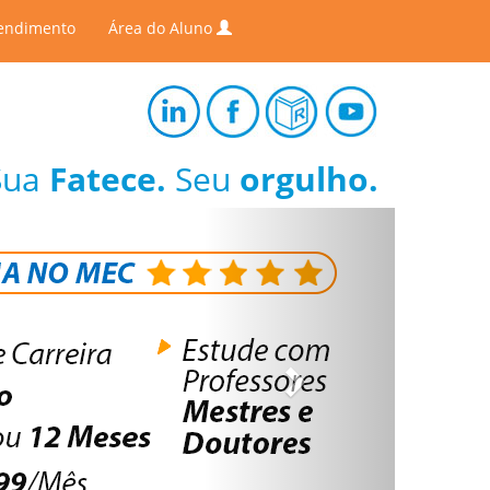
endimento
Área do Aluno
Sua
Fatece.
Seu
orgulho.
Next