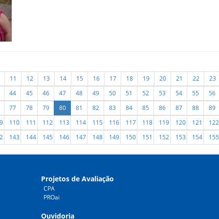
11
12
13
14
15
16
17
18
19
20
21
22
23
44
45
46
47
48
49
50
51
52
53
54
55
56
77
78
79
80
81
82
83
84
85
86
87
88
89
9
110
111
112
113
114
115
116
117
118
119
120
121
122
2
143
144
145
146
147
148
149
150
151
152
153
154
155
Projetos de Avaliação
CPA
PROai
Ouvidoria