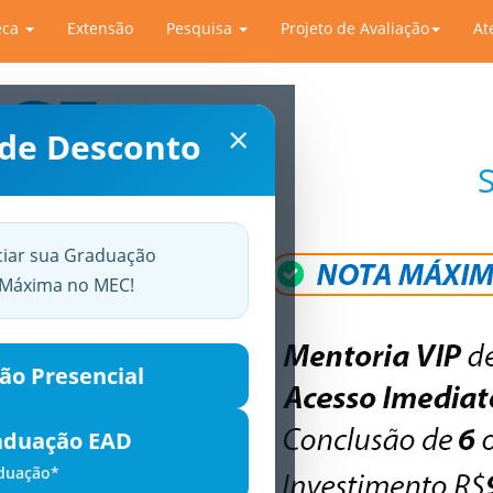
eca
Extensão
Pesquisa
Projeto de Avaliação
At
×
 de Desconto
ciar sua Graduação
a Máxima no MEC!
ão Presencial
aduação EAD
aduação*