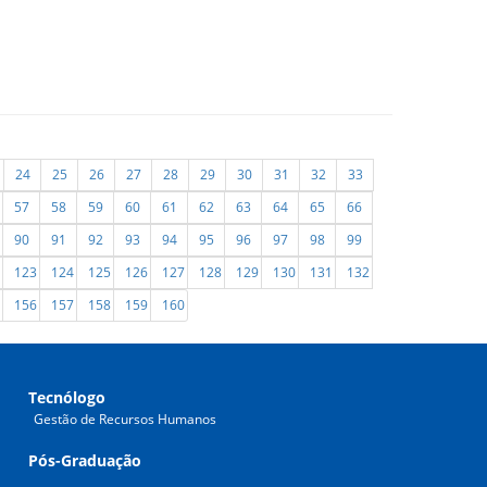
24
25
26
27
28
29
30
31
32
33
57
58
59
60
61
62
63
64
65
66
90
91
92
93
94
95
96
97
98
99
123
124
125
126
127
128
129
130
131
132
156
157
158
159
160
Tecnólogo
Gestão de Recursos Humanos
Pós-Graduação