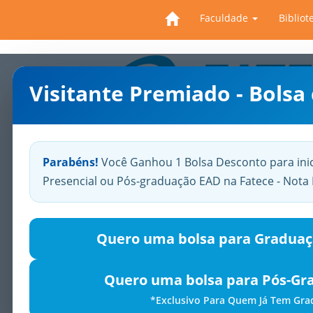
Faculdade
Bibliot
Visitante Premiado - Bolsa
Previous
Parabéns!
Você Ganhou 1 Bolsa Desconto para ini
Presencial ou Pós-graduação EAD na Fatece - Not
Quero uma bolsa para Graduaç
Quero uma bolsa para Pós-Gr
*Exclusivo Para Quem Já Tem Gr