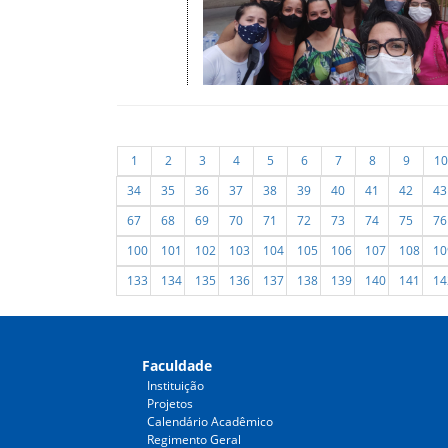
1
2
3
4
5
6
7
8
9
10
34
35
36
37
38
39
40
41
42
43
67
68
69
70
71
72
73
74
75
76
100
101
102
103
104
105
106
107
108
10
133
134
135
136
137
138
139
140
141
14
Faculdade
Instituição
Projetos
Calendário Acadêmico
Regimento Geral