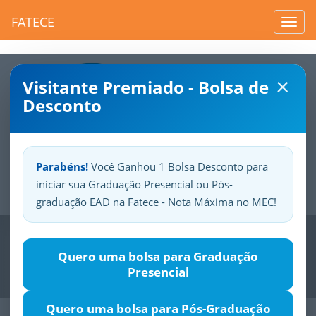
FATECE
Toggl
navig
×
Visitante Premiado - Bolsa de
Desconto
Parabéns!
Você Ganhou 1 Bolsa Desconto para
iniciar sua Graduação Presencial ou Pós-
Sua
Fatece.
Seu
orgulho.
graduação EAD na Fatece - Nota Máxima no MEC!
Previous
Nex
Quero uma bolsa para Graduação
Presencial
Quero uma bolsa para Pós-Graduação