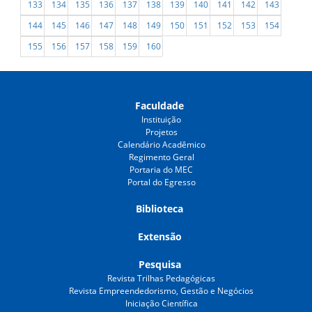
133
134
135
136
137
138
139
140
141
142
143
144
145
146
147
148
149
150
151
152
153
154
155
156
157
158
159
160
Faculdade
Instituição
Projetos
Calendário Acadêmico
Regimento Geral
Portaria do MEC
Portal do Egresso
Biblioteca
Extensão
Pesquisa
Revista Trilhas Pedagógicas
Revista Empreendedorismo, Gestão e Negócios
Iniciação Científica