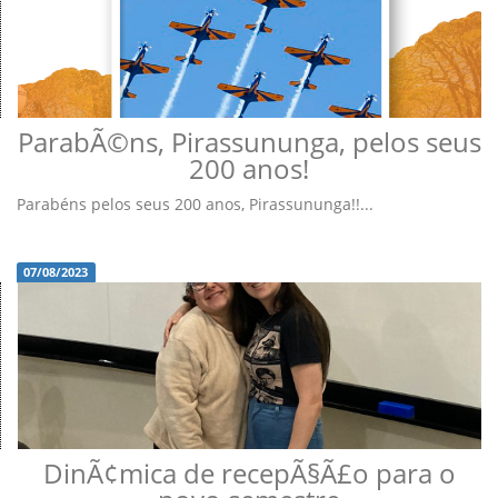
ParabÃ©ns, Pirassununga, pelos seus
200 anos!
Parabéns pelos seus 200 anos, Pirassununga!!...
07/08/2023
DinÃ¢mica de recepÃ§Ã£o para o