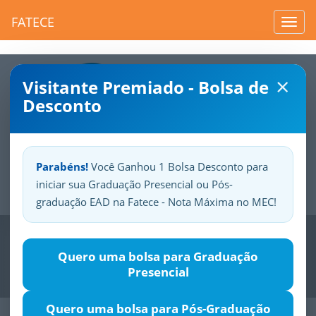
FATECE
Toggl
navig
×
Visitante Premiado - Bolsa de
Desconto
Parabéns!
Você Ganhou 1 Bolsa Desconto para
iniciar sua Graduação Presencial ou Pós-
Sua
Fatece.
Seu
orgulho.
graduação EAD na Fatece - Nota Máxima no MEC!
Previous
Nex
Quero uma bolsa para Graduação
Presencial
Quero uma bolsa para Pós-Graduação