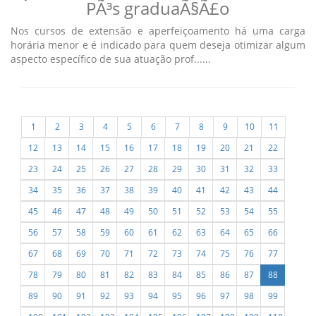
PÃ³s graduaÃ§Ã£o
Nos cursos de extensão e aperfeiçoamento há uma carga
horária menor e é indicado para quem deseja otimizar algum
aspecto específico de sua atuação prof......
1
2
3
4
5
6
7
8
9
10
11
12
13
14
15
16
17
18
19
20
21
22
23
24
25
26
27
28
29
30
31
32
33
34
35
36
37
38
39
40
41
42
43
44
45
46
47
48
49
50
51
52
53
54
55
56
57
58
59
60
61
62
63
64
65
66
67
68
69
70
71
72
73
74
75
76
77
78
79
80
81
82
83
84
85
86
87
88
89
90
91
92
93
94
95
96
97
98
99