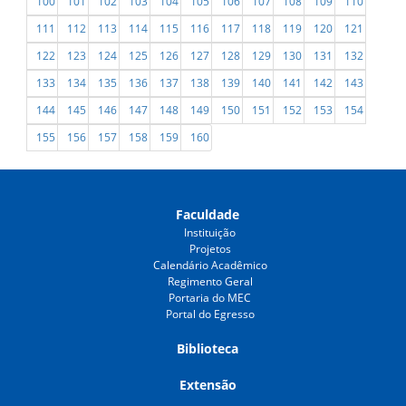
100
101
102
103
104
105
106
107
108
109
110
111
112
113
114
115
116
117
118
119
120
121
122
123
124
125
126
127
128
129
130
131
132
133
134
135
136
137
138
139
140
141
142
143
144
145
146
147
148
149
150
151
152
153
154
155
156
157
158
159
160
Faculdade
Instituição
Projetos
Calendário Acadêmico
Regimento Geral
Portaria do MEC
Portal do Egresso
Biblioteca
Extensão