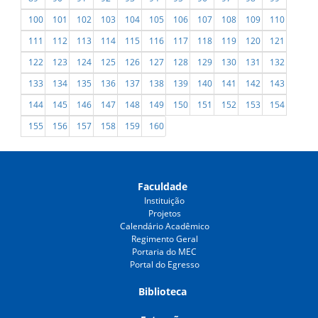
100
101
102
103
104
105
106
107
108
109
110
111
112
113
114
115
116
117
118
119
120
121
122
123
124
125
126
127
128
129
130
131
132
133
134
135
136
137
138
139
140
141
142
143
144
145
146
147
148
149
150
151
152
153
154
155
156
157
158
159
160
Faculdade
Instituição
Projetos
Calendário Acadêmico
Regimento Geral
Portaria do MEC
Portal do Egresso
Biblioteca