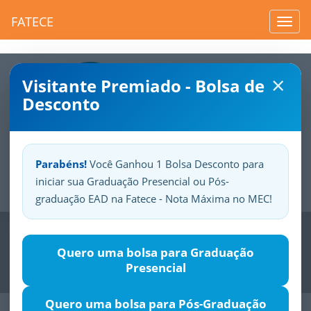
FATECE
Toggl
navig
×
Visitante Premiado - Bolsa de
Desconto
Parabéns!
Você Ganhou 1 Bolsa Desconto para
iniciar sua Graduação Presencial ou Pós-
Sua
Fatece.
Seu
orgulho.
graduação EAD na Fatece - Nota Máxima no MEC!
Previous
Nex
Quero uma bolsa para Graduação
Presencial
Quero uma bolsa para Pós-Graduação