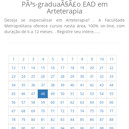
PÃ³s-graduaÃ§Ã£o EAD em
Arteterapia
Deseja se especializar em Arteterapia? . A Faculdade
Metropolitana oferece cursos nesta área, 100% on-line, com
duração de 6 a 12 meses. . Registre seu intere......
1
2
3
4
5
6
7
8
9
10
11
12
13
14
15
16
17
18
19
20
21
22
23
24
25
26
27
28
29
30
31
32
33
34
35
36
37
38
39
40
41
42
43
44
45
46
47
48
49
50
51
52
53
54
55
56
57
58
59
60
61
62
63
64
65
66
67
68
69
70
71
72
73
74
75
76
77
78
79
80
81
82
83
84
85
86
87
88
89
90
91
92
93
94
95
96
97
98
99