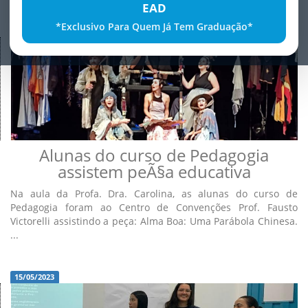
EAD
*Exclusivo Para Quem Já Tem Graduação*
15/05/2023
Alunas do curso de Pedagogia
assistem peÃ§a educativa
Na aula da Profa. Dra. Carolina, as alunas do curso de
Pedagogia foram ao Centro de Convenções Prof. Fausto
Victorelli assistindo a peça: Alma Boa: Uma Parábola Chinesa.
...
15/05/2023