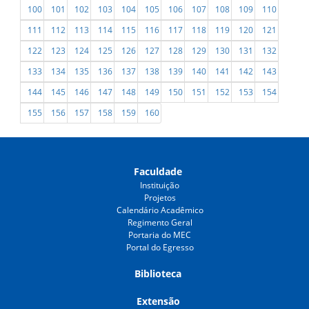
100
101
102
103
104
105
106
107
108
109
110
111
112
113
114
115
116
117
118
119
120
121
122
123
124
125
126
127
128
129
130
131
132
133
134
135
136
137
138
139
140
141
142
143
144
145
146
147
148
149
150
151
152
153
154
155
156
157
158
159
160
Faculdade
Instituição
Projetos
Calendário Acadêmico
Regimento Geral
Portaria do MEC
Portal do Egresso
Biblioteca
Extensão