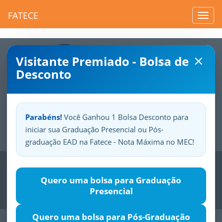
FATECE
Toggl
navig
×
Visitante Premiado - Bolsa de
Desconto
Parabéns!
Você Ganhou 1 Bolsa Desconto para
iniciar sua Graduação Presencial ou Pós-
Sua
Fatece.
Seu
orgulho.
graduação EAD na Fatece - Nota Máxima no MEC!
Previous
Nex
Quero uma bolsa para Graduação
Presencial
Quero uma bolsa para Pós-Graduação