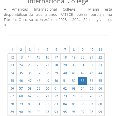
Internacional College
A Américas Internacional College - Miami está
disponibilizando aos alunos FATECE bolsas parciais na
Flórida. O curso ocorrerá em 2023 e 2024. São elegíveis os
a......
1
2
3
4
5
6
7
8
9
10
11
12
13
14
15
16
17
18
19
20
21
22
23
24
25
26
27
28
29
30
31
32
33
34
35
36
37
38
39
40
41
42
43
44
45
46
47
48
49
50
51
52
53
54
55
56
57
58
59
60
61
62
63
64
65
66
67
68
69
70
71
72
73
74
75
76
77
78
79
80
81
82
83
84
85
86
87
88
89
90
91
92
93
94
95
96
97
98
99