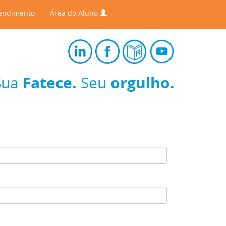
endimento
Área do Aluno
Sua
Fatece.
Seu
orgulho.