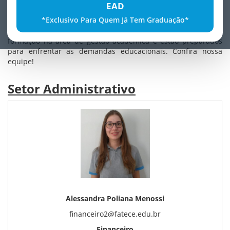
EAD
seu corpo docente de acordo com a demanda por
*Exclusivo Para Quem Já Tem Graduação*
profissionais aderentes às disciplinas das grades curriculares
de cada Curso. Nosso corpo administrativo possui vasta
formação na área de gestão acadêmica e estão preparados
para enfrentar as demandas educacionais. Confira nossa
equipe!
Setor Administrativo
Alessandra Poliana Menossi
financeiro2@fatece.edu.br
Financeiro