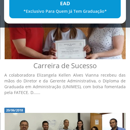
EAD
*Exclusivo Para Quem Já Tem Graduação*
20/06/2018
Carreira de Sucesso
A colaboradora Elizangela Kellen Alves Vianna recebeu das
mãos do Diretor e da Gerente Administrativa, o Diploma de
Graduada em Administração (UNIMES), com bolsa fomentada
pela FATECE. D......
20/06/2018