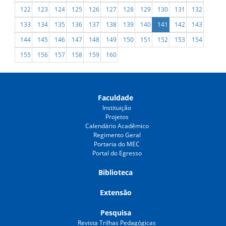
122
123
124
125
126
127
128
129
130
131
132
133
134
135
136
137
138
139
140
141
142
143
144
145
146
147
148
149
150
151
152
153
154
155
156
157
158
159
160
Faculdade
Instituição
Projetos
Calendário Acadêmico
Regimento Geral
Portaria do MEC
Portal do Egresso
Biblioteca
Extensão
Pesquisa
Revista Trilhas Pedagógicas