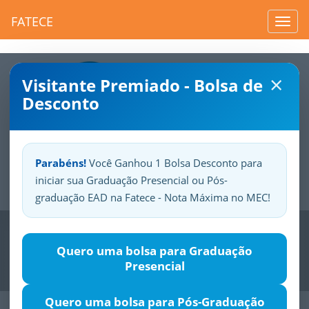
FATECE
Toggl
navig
×
Visitante Premiado - Bolsa de
Desconto
Parabéns!
Você Ganhou 1 Bolsa Desconto para
iniciar sua Graduação Presencial ou Pós-
Sua
Fatece.
Seu
orgulho.
graduação EAD na Fatece - Nota Máxima no MEC!
Previous
Nex
Quero uma bolsa para Graduação
Presencial
Quero uma bolsa para Pós-Graduação