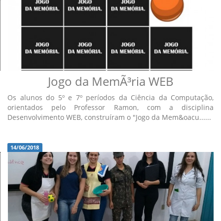
Jogo da MemÃ³ria WEB
Os alunos do 5º e 7º períodos da Ciência da Computação,
orientados pelo Professor Ramon, com a disciplina
Desenvolvimento WEB, construíram o "Jogo da Mem&oacu......
14/06/2018