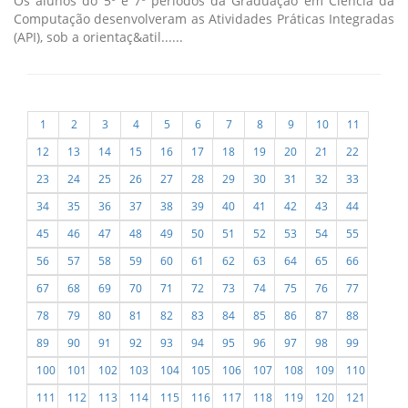
Os alunos do 5º e 7º períodos da Graduação em Ciência da
Computação desenvolveram as Atividades Práticas Integradas
(API), sob a orientaç&atil......
1
2
3
4
5
6
7
8
9
10
11
12
13
14
15
16
17
18
19
20
21
22
23
24
25
26
27
28
29
30
31
32
33
34
35
36
37
38
39
40
41
42
43
44
45
46
47
48
49
50
51
52
53
54
55
56
57
58
59
60
61
62
63
64
65
66
67
68
69
70
71
72
73
74
75
76
77
78
79
80
81
82
83
84
85
86
87
88
89
90
91
92
93
94
95
96
97
98
99
100
101
102
103
104
105
106
107
108
109
110
111
112
113
114
115
116
117
118
119
120
121