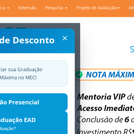
eca
Extensão
Pesquisa
Projeto de Avaliação
At
×
 de Desconto
ciar sua Graduação
a Máxima no MEC!
ão Presencial
aduação EAD
aduação*