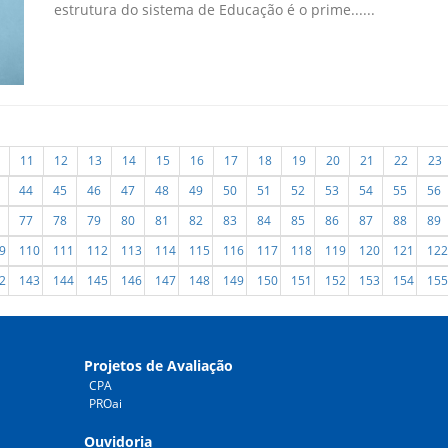
estrutura do sistema de Educação é o prime......
11
12
13
14
15
16
17
18
19
20
21
22
23
44
45
46
47
48
49
50
51
52
53
54
55
56
77
78
79
80
81
82
83
84
85
86
87
88
89
9
110
111
112
113
114
115
116
117
118
119
120
121
122
2
143
144
145
146
147
148
149
150
151
152
153
154
155
Projetos de Avaliação
CPA
PROai
Ouvidoria