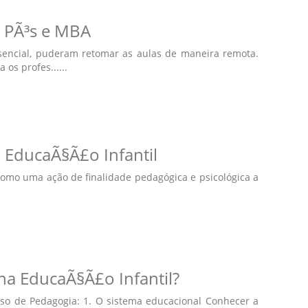
 PÃ³s e MBA
encial, puderam retomar as aulas de maneira remota.
s profes......
 EducaÃ§Ã£o Infantil
como uma ação de finalidade pedagógica e psicológica a
na EducaÃ§Ã£o Infantil?
rso de Pedagogia: 1. O sistema educacional Conhecer a