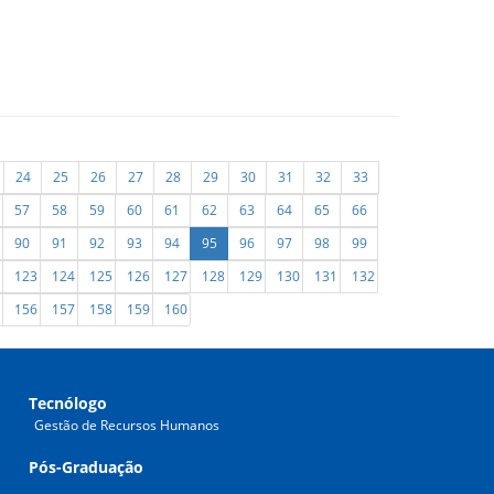
24
25
26
27
28
29
30
31
32
33
57
58
59
60
61
62
63
64
65
66
90
91
92
93
94
95
96
97
98
99
123
124
125
126
127
128
129
130
131
132
156
157
158
159
160
Tecnólogo
Gestão de Recursos Humanos
Pós-Graduação