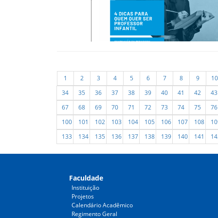
1
2
3
4
5
6
7
8
9
10
34
35
36
37
38
39
40
41
42
43
67
68
69
70
71
72
73
74
75
76
100
101
102
103
104
105
106
107
108
10
133
134
135
136
137
138
139
140
141
14
Faculdade
Instituição
Projetos
Calendário Acadêmico
Regimento Geral