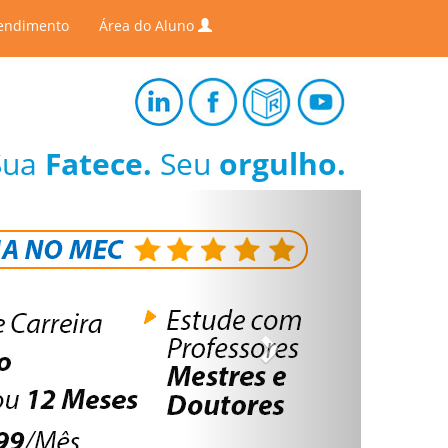
endimento
Área do Aluno
Sua
Fatece.
Seu
orgulho.
Next