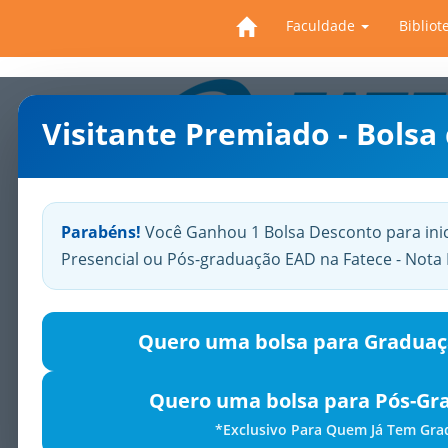
Faculdade
Bibliot
Visitante Premiado - Bolsa
Previous
Parabéns!
Você Ganhou 1 Bolsa Desconto para ini
Presencial ou Pós-graduação EAD na Fatece - Not
Quero uma bolsa para Graduaç
Quero uma bolsa para Pós-Gr
*Exclusivo Para Quem Já Tem Gr