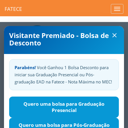
FATECE
Toggl
navig
×
Visitante Premiado - Bolsa de
Desconto
Parabéns!
Você Ganhou 1 Bolsa Desconto para
iniciar sua Graduação Presencial ou Pós-
Sua
Fatece.
Seu
orgulho.
graduação EAD na Fatece - Nota Máxima no MEC!
Quero uma bolsa para Graduação
Presencial
Quero uma bolsa para Pós-Graduação