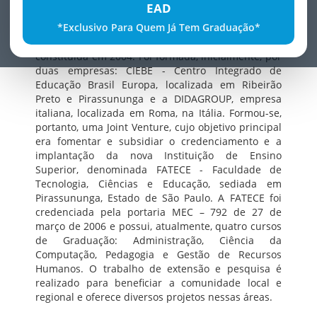
EAD
grupo de empresários ligados ao setor educacional,
*Exclusivo Para Quem Já Tem Graduação*
tecnológico e de prestação de serviços. Tem como
Mantenedora a empresa denominada DIDACIEBE,
constituída em 2004. Foi formada, inicialmente, por
duas empresas: CIEBE - Centro Integrado de
Educação Brasil Europa, localizada em Ribeirão
Preto e Pirassununga e a DIDAGROUP, empresa
italiana, localizada em Roma, na Itália. Formou-se,
portanto, uma Joint Venture, cujo objetivo principal
era fomentar e subsidiar o credenciamento e a
implantação da nova Instituição de Ensino
Superior, denominada FATECE - Faculdade de
Tecnologia, Ciências e Educação, sediada em
Pirassununga, Estado de São Paulo. A FATECE foi
credenciada pela portaria MEC – 792 de 27 de
março de 2006 e possui, atualmente, quatro cursos
de Graduação: Administração, Ciência da
Computação, Pedagogia e Gestão de Recursos
Humanos. O trabalho de extensão e pesquisa é
realizado para beneficiar a comunidade local e
regional e oferece diversos projetos nessas áreas.