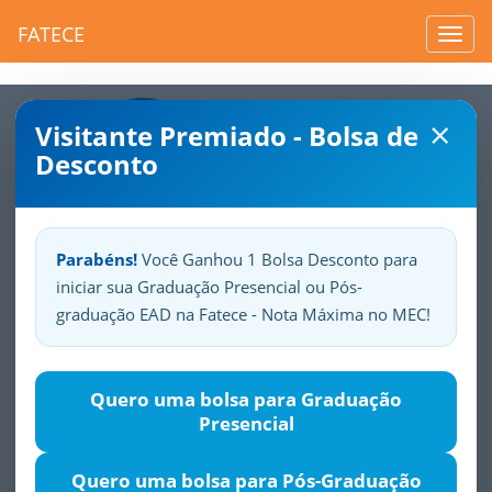
FATECE
Toggl
navig
×
Visitante Premiado - Bolsa de
Desconto
Parabéns!
Você Ganhou 1 Bolsa Desconto para
iniciar sua Graduação Presencial ou Pós-
Sua
Fatece.
Seu
orgulho.
graduação EAD na Fatece - Nota Máxima no MEC!
Quero uma bolsa para Graduação
História da FATECE
Presencial
Quero uma bolsa para Pós-Graduação
A FATECE nasceu da visão empreendedora de um