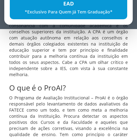
de avaliação internos da instituição, de sistematização e
EAD
de prestação das informações solicitadas pelo INEP. Daí
*Exclusivo Para Quem Já Tem Graduação*
decorre o papel fundamental da CPA na elaboração e
desenvolvimento de uma proposta de autoavaliação, em
consonância com a comunidade acadêmica e os
conselhos superiores da instituição. A CPA é um órgão
com atuação autônoma em relação aos conselhos e
demais órgãos colegiados existentes na instituição de
educação superior e tem por princípio e finalidade
contribuir para a melhoria contínua da instituição em
todos os seus aspectos. Cabe a CPA um olhar crítico e
independente sobre a IES, com vista à sua constante
melhoria.
O que é o ProAI?
O Programa de Avaliação Institucional – ProAI é o órgão
responsável pelo levantamento de dados avaliativos da
FATECE como um todo, e tem como meta a melhoria
contínua da Instituição. Procura detectar os aspectos
positivos dos Cursos e da Faculdade e aqueles que
precisam de ações corretivas, visando a excelência na
qualidade de ensino. Tem como princípio o caráter