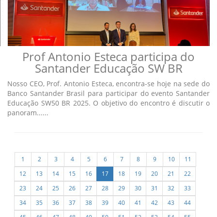
Prof Antonio Esteca participa do
Santander Educação SW BR
Nosso CEO, Prof. Antonio Esteca, encontra-se hoje na sede do
Banco Santander Brasil para participar do evento Santander
Educação SW50 BR 2025. O objetivo do encontro é discutir o
panoram......
1
2
3
4
5
6
7
8
9
10
11
12
13
14
15
16
17
18
19
20
21
22
23
24
25
26
27
28
29
30
31
32
33
34
35
36
37
38
39
40
41
42
43
44