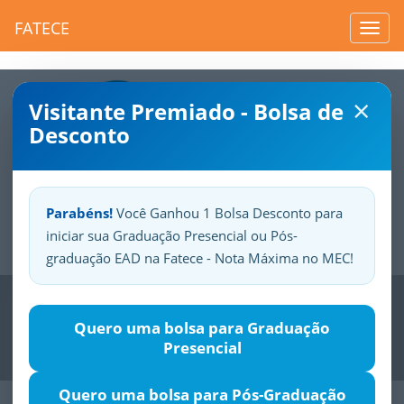
FATECE
Toggl
navig
×
Visitante Premiado - Bolsa de
Desconto
Parabéns!
Você Ganhou 1 Bolsa Desconto para
iniciar sua Graduação Presencial ou Pós-
Sua
Fatece.
Seu
orgulho.
graduação EAD na Fatece - Nota Máxima no MEC!
Previous
Nex
Quero uma bolsa para Graduação
Presencial
Quero uma bolsa para Pós-Graduação