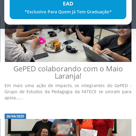
EAD
*Exclusivo Para Quem Já Tem Graduação*
28/04/2025
GePED colaborando com o Maio
Laranja!
Em mais uma ação de impacto, os integrantes do GePED -
Grupo de Estudos da Pedagogia da FATECE se uniram para
apoia......
26/04/2025