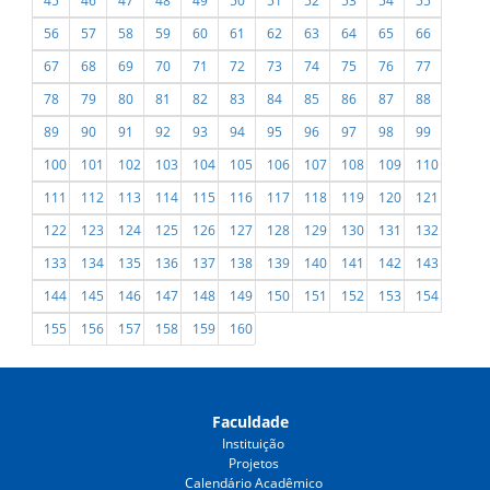
45
46
47
48
49
50
51
52
53
54
55
56
57
58
59
60
61
62
63
64
65
66
67
68
69
70
71
72
73
74
75
76
77
78
79
80
81
82
83
84
85
86
87
88
89
90
91
92
93
94
95
96
97
98
99
100
101
102
103
104
105
106
107
108
109
110
111
112
113
114
115
116
117
118
119
120
121
122
123
124
125
126
127
128
129
130
131
132
133
134
135
136
137
138
139
140
141
142
143
144
145
146
147
148
149
150
151
152
153
154
155
156
157
158
159
160
Faculdade
Instituição
Projetos
Calendário Acadêmico