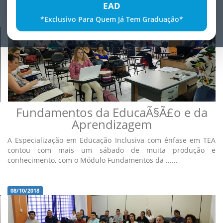
EAD
*Exclusivo Para Quem Já Tem Graduação*
08/10/2018
Fundamentos da EducaÃ§Ã£o e da
Aprendizagem
A Especialização em Educação Inclusiva com ênfase em TEA
contou com mais um sábado de muita produção e
conhecimento, com o Módulo Fundamentos da ......
08/10/2018