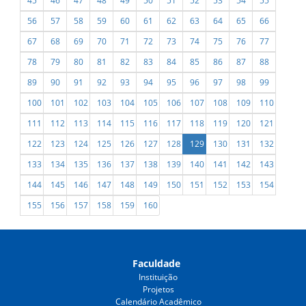
45
46
47
48
49
50
51
52
53
54
55
56
57
58
59
60
61
62
63
64
65
66
67
68
69
70
71
72
73
74
75
76
77
78
79
80
81
82
83
84
85
86
87
88
89
90
91
92
93
94
95
96
97
98
99
100
101
102
103
104
105
106
107
108
109
110
111
112
113
114
115
116
117
118
119
120
121
122
123
124
125
126
127
128
129
130
131
132
133
134
135
136
137
138
139
140
141
142
143
144
145
146
147
148
149
150
151
152
153
154
155
156
157
158
159
160
Faculdade
Instituição
Projetos
Calendário Acadêmico