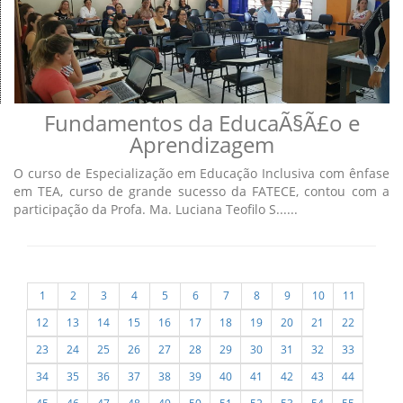
Fundamentos da EducaÃ§Ã£o e
Aprendizagem
O curso de Especialização em Educação Inclusiva com ênfase
em TEA, curso de grande sucesso da FATECE, contou com a
participação da Profa. Ma. Luciana Teofilo S......
1
2
3
4
5
6
7
8
9
10
11
12
13
14
15
16
17
18
19
20
21
22
23
24
25
26
27
28
29
30
31
32
33
34
35
36
37
38
39
40
41
42
43
44