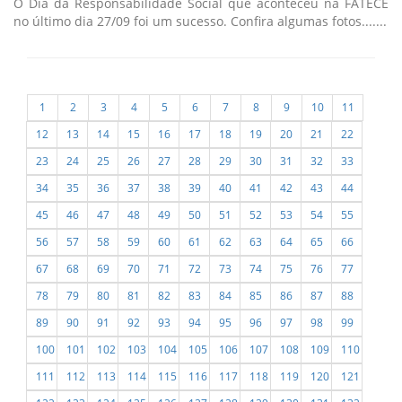
O Dia da Responsabilidade Social que aconteceu na FATECE
no último dia 27/09 foi um sucesso. Confira algumas fotos.......
1
2
3
4
5
6
7
8
9
10
11
12
13
14
15
16
17
18
19
20
21
22
23
24
25
26
27
28
29
30
31
32
33
34
35
36
37
38
39
40
41
42
43
44
45
46
47
48
49
50
51
52
53
54
55
56
57
58
59
60
61
62
63
64
65
66
67
68
69
70
71
72
73
74
75
76
77
78
79
80
81
82
83
84
85
86
87
88
89
90
91
92
93
94
95
96
97
98
99
100
101
102
103
104
105
106
107
108
109
110
111
112
113
114
115
116
117
118
119
120
121