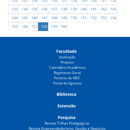
122
123
124
125
126
127
128
129
130
131
132
133
134
135
136
137
138
139
140
141
142
143
144
145
146
147
148
149
150
151
152
153
154
155
156
157
158
159
160
Faculdade
Instituição
Projetos
Calendário Acadêmico
Regimento Geral
Portaria do MEC
Portal do Egresso
Biblioteca
Extensão
Pesquisa
Revista Trilhas Pedagógicas
Revista Empreendedorismo, Gestão e Negócios