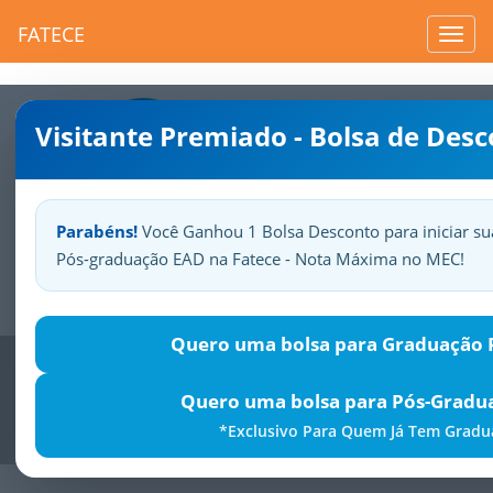
FATECE
Toggl
navig
Visitante Premiado - Bolsa de Des
Parabéns!
Você Ganhou 1 Bolsa Desconto para iniciar su
Pós-graduação EAD na Fatece - Nota Máxima no MEC!
Sua
Fatece.
Seu
orgulho.
Quero uma bolsa para Graduação P
Previous
Nex
Quero uma bolsa para Pós-Gradu
*Exclusivo Para Quem Já Tem Grad