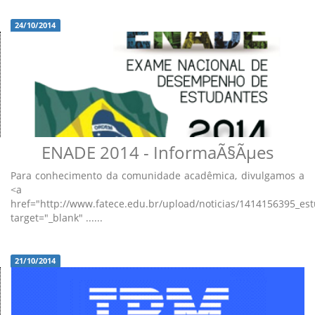
24/10/2014
ENADE 2014 - InformaÃ§Ãµes
Para conhecimento da comunidade acadêmica, divulgamos a
<a
href="http://www.fatece.edu.br/upload/noticias/1414156395_es
target="_blank" ......
21/10/2014