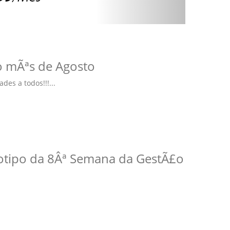
o mÃªs de Agosto
des a todos!!!...
gotipo da 8Âª Semana da GestÃ£o