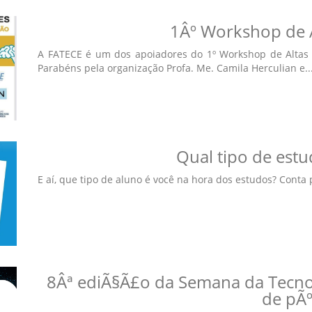
1Âº Workshop de A
A FATECE é um dos apoiadores do 1º Workshop de Altas 
Parabéns pela organização Profa. Me. Camila Herculian e...
Qual tipo de est
E aí, que tipo de aluno é você na hora dos estudos? Conta p
8Âª ediÃ§Ã£o da Semana da Tecno
de pÃº