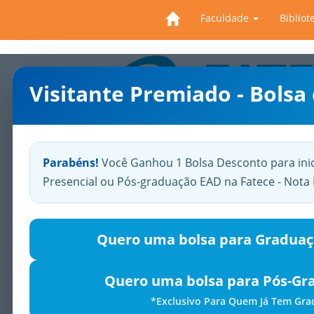
Faculdade
Bibliot
Visitante Premiado - Bolsa
Previous
Parabéns!
Você Ganhou 1 Bolsa Desconto para ini
Presencial ou Pós-graduação EAD na Fatece - Not
Quero uma bolsa para Graduaç
Quero uma bolsa para Pós-Gr
*Exclusivo Para Quem Já Tem Gr