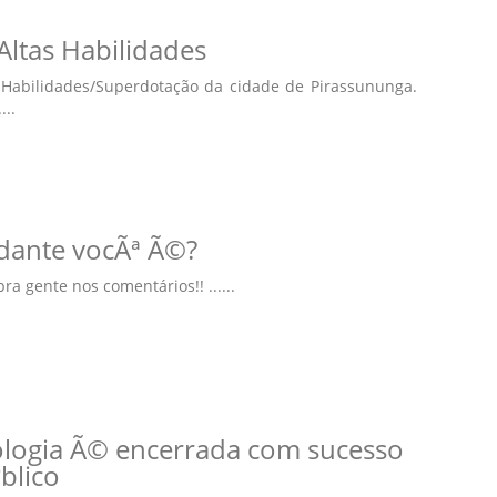
ltas Habilidades
Habilidades/Superdotação da cidade de Pirassununga.
...
udante vocÃª Ã©?
ra gente nos comentários!! ......
logia Ã© encerrada com sucesso
blico