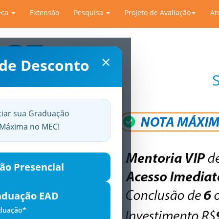
eca
Extensão
Pesquisa
Projeto de Avaliação
At
×
 de Desconto
ciar sua Graduação
a Máxima no MEC!
ão Presencial
aduação EAD
aduação*