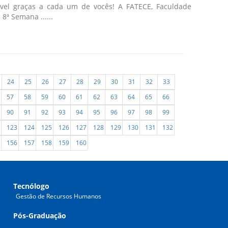
vel graças a cada um de vocês! A FATECE, Faculdade
ª Semana ......
24
25
26
27
28
29
30
31
32
33
57
58
59
60
61
62
63
64
65
66
90
91
92
93
94
95
96
97
98
99
123
124
125
126
127
128
129
130
131
132
156
157
158
159
160
Tecnólogo
Gestão de Recursos Humanos
Pós-Graduação