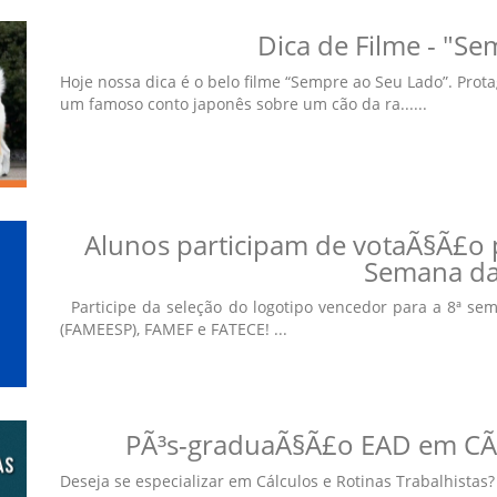
Dica de Filme - "S
Hoje nossa dica é o belo filme “Sempre ao Seu Lado”. Pro
um famoso conto japonês sobre um cão da ra......
Alunos participam de votaÃ§Ã£o p
Semana da
Participe da seleção do logotipo vencedor para a 8ª sem
(FAMEESP), FAMEF e FATECE! ...
PÃ³s-graduaÃ§Ã£o EAD em CÃ¡l
Deseja se especializar em Cálculos e Rotinas Trabalhistas? 