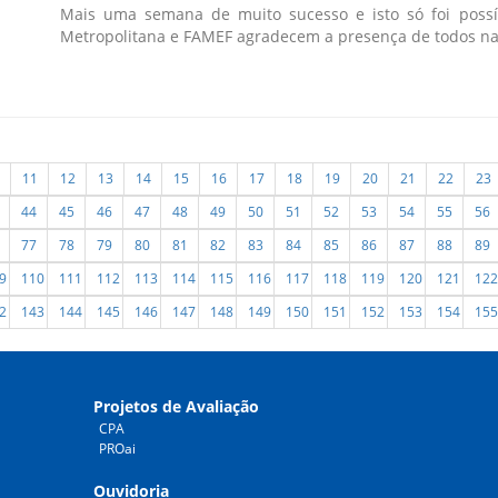
Mais uma semana de muito sucesso e isto só foi possí
Metropolitana e FAMEF agradecem a presença de todos na 8
11
12
13
14
15
16
17
18
19
20
21
22
23
44
45
46
47
48
49
50
51
52
53
54
55
56
77
78
79
80
81
82
83
84
85
86
87
88
89
9
110
111
112
113
114
115
116
117
118
119
120
121
122
2
143
144
145
146
147
148
149
150
151
152
153
154
155
Projetos de Avaliação
CPA
PROai
Ouvidoria