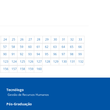
24
25
26
27
28
29
30
31
32
33
57
58
59
60
61
62
63
64
65
66
90
91
92
93
94
95
96
97
98
99
123
124
125
126
127
128
129
130
131
132
156
157
158
159
160
Tecnólogo
Gestão de Recursos Humanos
Pós-Graduação