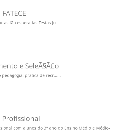
a FATECE
 as tão esperadas Festas Ju......
amento e SeleÃ§Ã£o
edagogia: prática de recr......
Profissional
issional com alunos do 3º ano do Ensino Médio e Médio-