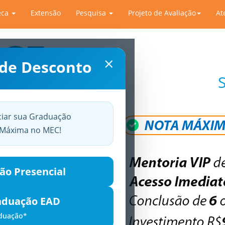
eca
Extensão
Pesquisa
Projeto de Avaliação
At
×
 de Desconto
ciar sua Graduação
a Máxima no MEC!
ão Presencial
aduação EAD
aduação*