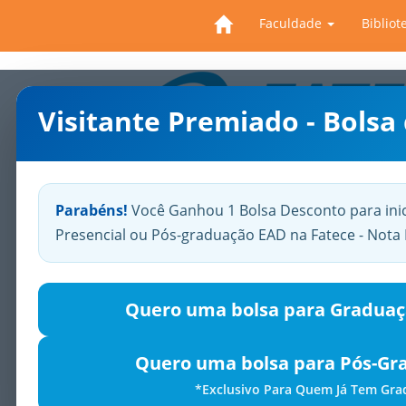
Faculdade
Bibliot
Visitante Premiado - Bolsa
Previous
Parabéns!
Você Ganhou 1 Bolsa Desconto para ini
Presencial ou Pós-graduação EAD na Fatece - Not
Quero uma bolsa para Graduaç
Quero uma bolsa para Pós-Gr
*Exclusivo Para Quem Já Tem Gr