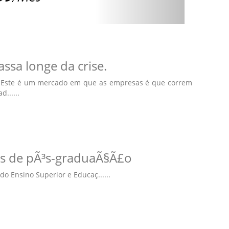
assa longe da crise.
e. Este é um mercado em que as empresas é que correm
......
os de pÃ³s-graduaÃ§Ã£o
o Ensino Superior e Educaç......