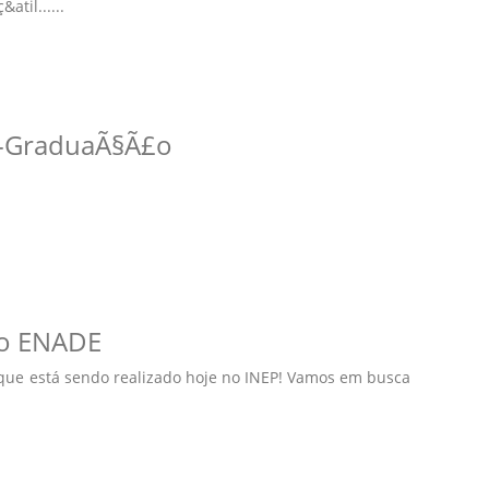
atil......
s-GraduaÃ§Ã£o
io ENADE
que está sendo realizado hoje no INEP! Vamos em busca