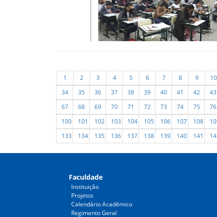
1
2
3
4
5
6
7
8
9
10
34
35
36
37
38
39
40
41
42
43
67
68
69
70
71
72
73
74
75
76
100
101
102
103
104
105
106
107
108
10
133
134
135
136
137
138
139
140
141
14
Faculdade
Instituição
Projetos
Calendário Acadêmico
Regimento Geral