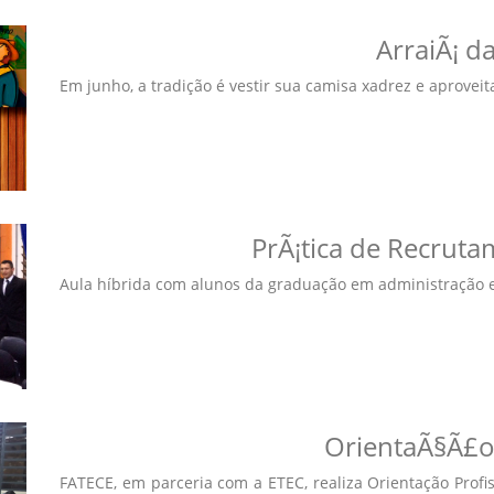
ArraiÃ¡ d
Em junho, a tradição é vestir sua camisa xadrez e aproveitar
PrÃ¡tica de Recrut
Aula híbrida com alunos da graduação em administração e p
OrientaÃ§Ã£o 
FATECE, em parceria com a ETEC, realiza Orientação Prof