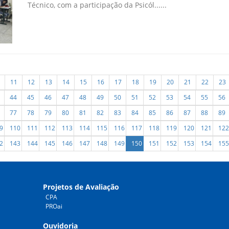
Técnico, com a participação da Psicól......
11
12
13
14
15
16
17
18
19
20
21
22
23
44
45
46
47
48
49
50
51
52
53
54
55
56
77
78
79
80
81
82
83
84
85
86
87
88
89
9
110
111
112
113
114
115
116
117
118
119
120
121
122
2
143
144
145
146
147
148
149
150
151
152
153
154
155
Projetos de Avaliação
CPA
PROai
Ouvidoria