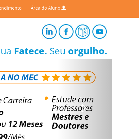
endimento
Área do Aluno
Sua
Fatece.
Seu
orgulho.
Next