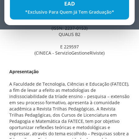
EAD
Trilhas Pedagógicas
*Exclusivo Para Quem Já Tem Graduação*
Revista dos Cursos de Pedagogia e Matemática
(ISSN: 2237-0153)
QUALIS B2
E 229597
(CINECA - ServizioGestioneRiviste)
Apresentação
A Faculdade de Tecnologia, Ciências e Educação (FATECE),
a fim de levar a efeito as metodologias de
indissociabilidade da tríade ensino – pesquisa – extensão
em seu processo formativo, apresenta à comunidade
acadêmica a Revista Trilhas Pedagógicas. A Revista
Trilhas Pedagógicas, dos Cursos de Licenciatura em
Pedagogia e Matemática da FATECE, tem por objetivo
oportunizar reflexões teóricas e metodológicas e
expressar, através do tema escolhido – Pesquisas sobre a