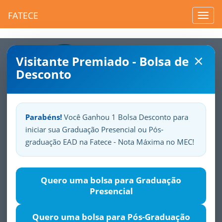
FATECE
Toggl
navig
×
Visitante Premiado - Bolsa de
Desconto
Parabéns!
Você Ganhou 1 Bolsa Desconto para
iniciar sua Graduação Presencial ou Pós-
Sua
Fatece.
Seu
orgulho.
graduação EAD na Fatece - Nota Máxima no MEC!
Quero uma bolsa para Graduação
Presencial
Toggle
navigation
Quero uma bolsa para Pós-Graduação