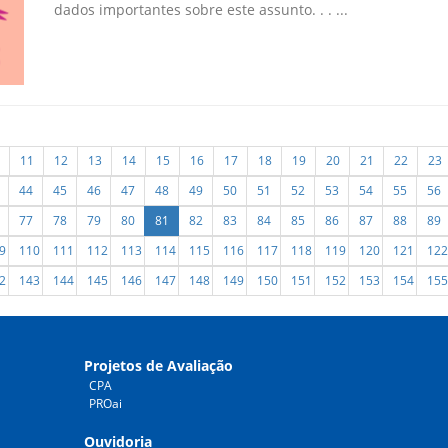
dados importantes sobre este assunto. . . ...
11
12
13
14
15
16
17
18
19
20
21
22
23
44
45
46
47
48
49
50
51
52
53
54
55
56
77
78
79
80
81
82
83
84
85
86
87
88
89
9
110
111
112
113
114
115
116
117
118
119
120
121
122
2
143
144
145
146
147
148
149
150
151
152
153
154
155
Projetos de Avaliação
CPA
PROai
Ouvidoria