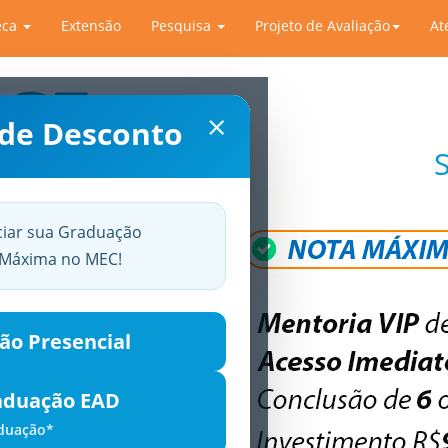
eca
Extensão
Pesquisa
Projeto de Avaliação
At
×
 de Desconto
ciar sua Graduação
a Máxima no MEC!
ão Presencial
aduação EAD
aduação*