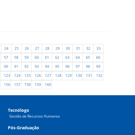
24
25
26
27
28
29
30
31
32
33
57
58
59
60
61
62
63
64
65
66
90
91
92
93
94
95
96
97
98
99
123
124
125
126
127
128
129
130
131
132
156
157
158
159
160
Tecnólogo
Gestão de Recursos Humanos
Pós-Graduação