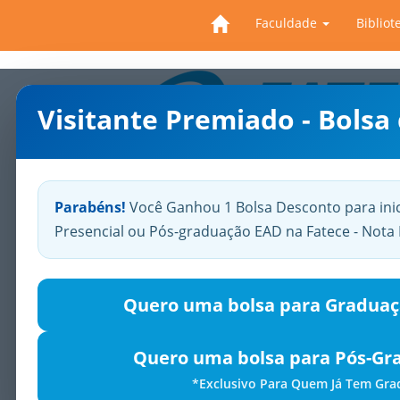
Faculdade
Bibliot
Visitante Premiado - Bolsa
Previous
Parabéns!
Você Ganhou 1 Bolsa Desconto para ini
Presencial ou Pós-graduação EAD na Fatece - Not
Quero uma bolsa para Graduaç
Quero uma bolsa para Pós-Gr
*Exclusivo Para Quem Já Tem Gr