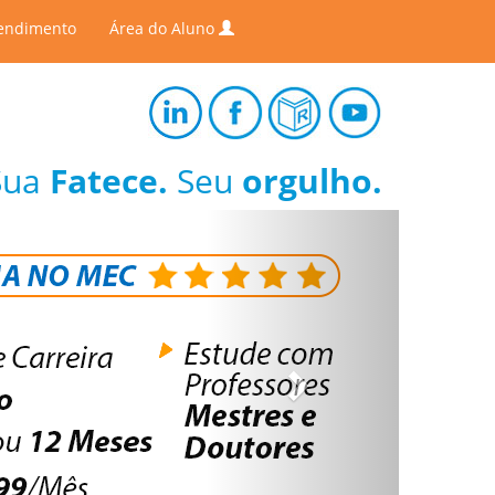
endimento
Área do Aluno
Sua
Fatece.
Seu
orgulho.
Next