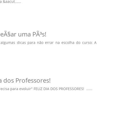
&aacut......
meÃ§ar uma PÃ³s!
algumas dicas para não errar na escolha do curso: A
 dos Professores!
cisa para evoluir" FELIZ DIA DOS PROFESSORES! ......