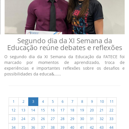
Segundo dia da XI Semana da
Educação reúne debates e reflexões
O segundo dia da XI Semana da Educação da FATECE foi
marcado por momentos de aprendizado, troca de
experiências e importantes reflexões sobre os desafios e
possibilidades da educa&......
1
2
3
4
5
6
7
8
9
10
11
12
13
14
15
16
17
18
19
20
21
22
23
24
25
26
27
28
29
30
31
32
33
34
35
36
37
38
39
40
41
42
43
44