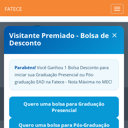
FATECE
Toggl
navig
×
Visitante Premiado - Bolsa de
Desconto
Parabéns!
Você Ganhou 1 Bolsa Desconto para
iniciar sua Graduação Presencial ou Pós-
Sua
Fatece.
Seu
orgulho.
graduação EAD na Fatece - Nota Máxima no MEC!
Previous
Nex
Quero uma bolsa para Graduação
Presencial
Quero uma bolsa para Pós-Graduação