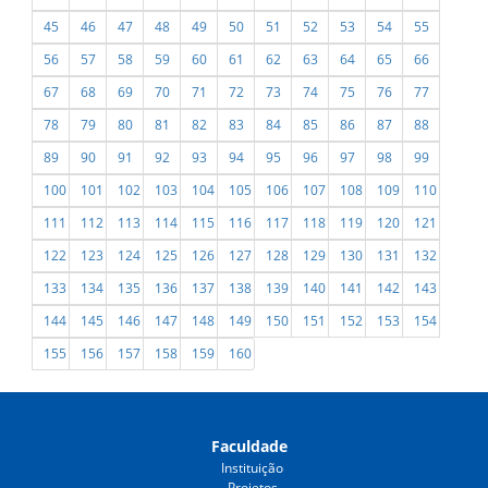
45
46
47
48
49
50
51
52
53
54
55
56
57
58
59
60
61
62
63
64
65
66
67
68
69
70
71
72
73
74
75
76
77
78
79
80
81
82
83
84
85
86
87
88
89
90
91
92
93
94
95
96
97
98
99
100
101
102
103
104
105
106
107
108
109
110
111
112
113
114
115
116
117
118
119
120
121
122
123
124
125
126
127
128
129
130
131
132
133
134
135
136
137
138
139
140
141
142
143
144
145
146
147
148
149
150
151
152
153
154
155
156
157
158
159
160
Faculdade
Instituição
Projetos