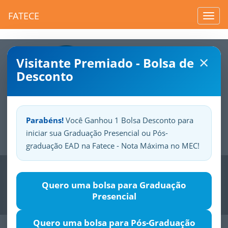
FATECE
Toggl
navig
×
Visitante Premiado - Bolsa de
Desconto
Parabéns!
Você Ganhou 1 Bolsa Desconto para
iniciar sua Graduação Presencial ou Pós-
Sua
Fatece.
Seu
orgulho.
graduação EAD na Fatece - Nota Máxima no MEC!
Previous
Nex
Quero uma bolsa para Graduação
Presencial
Quero uma bolsa para Pós-Graduação