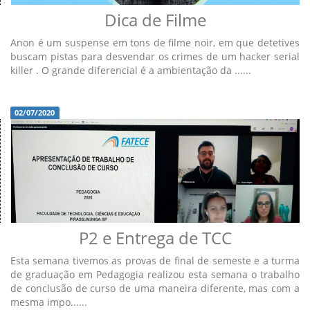
Dica de Filme
Anon é um suspense em tons de filme noir, em que detetives
buscam pistas para desvendar os crimes de um hacker serial
killer . O grande diferencial é a ambientação da ......
02/07/2020
P2 e Entrega de TCC
Esta semana tivemos as provas de final de semeste e a turma
de graduação em Pedagogia realizou esta semana o trabalho
de conclusão de curso de uma maneira diferente, mas com a
mesma impo......