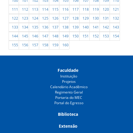
100
101
102
103
104
105
106
107
108
109
110
111
112
113
114
115
116
117
118
119
120
121
122
123
124
125
126
127
128
129
130
131
132
133
134
135
136
137
138
139
140
141
142
143
144
145
146
147
148
149
150
151
152
153
154
155
156
157
158
159
160
Faculdade
Instituição
Projetos
Calendário Acadêmico
Regimento Geral
Portaria do MEC
Portal do Egresso
Biblioteca
Extensão