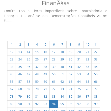
FinanÃ§as
Confira Top 3 Livros imperdíveis sobre Controladoria e
Finanças 1 - Análise das Demonstrações Contábeis Autor:
E......
1
2
3
4
5
6
7
8
9
10
11
12
13
14
15
16
17
18
19
20
21
22
23
24
25
26
27
28
29
30
31
32
33
34
35
36
37
38
39
40
41
42
43
44
45
46
47
48
49
50
51
52
53
54
55
56
57
58
59
60
61
62
63
64
65
66
67
68
69
70
71
72
73
74
75
76
77
78
79
80
81
82
83
84
85
86
87
88
89
90
91
92
93
94
95
96
97
98
99