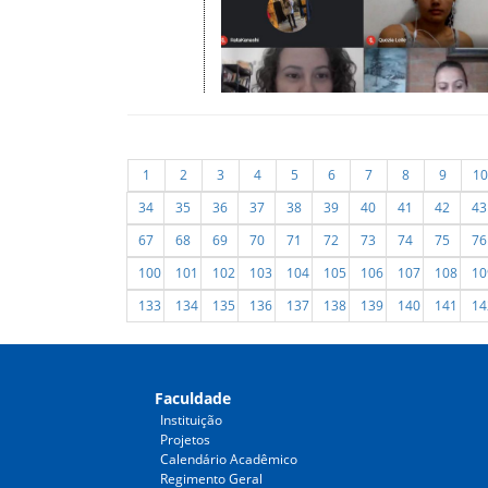
1
2
3
4
5
6
7
8
9
10
34
35
36
37
38
39
40
41
42
43
67
68
69
70
71
72
73
74
75
76
100
101
102
103
104
105
106
107
108
10
133
134
135
136
137
138
139
140
141
14
Faculdade
Instituição
Projetos
Calendário Acadêmico
Regimento Geral