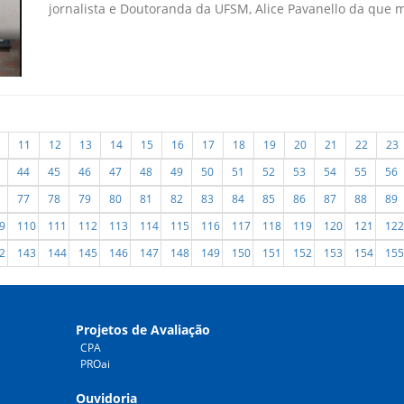
jornalista e Doutoranda da UFSM, Alice Pavanello da que mi
11
12
13
14
15
16
17
18
19
20
21
22
23
44
45
46
47
48
49
50
51
52
53
54
55
56
77
78
79
80
81
82
83
84
85
86
87
88
89
9
110
111
112
113
114
115
116
117
118
119
120
121
122
2
143
144
145
146
147
148
149
150
151
152
153
154
155
Projetos de Avaliação
CPA
PROai
Ouvidoria