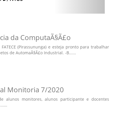
cia da ComputaÃ§Ã£o
FATECE (Pirassununga) e esteja pronto para trabalhar
etos de AutomaÃ§Ã£o Industrial. -B......
al Monitoria 7/2020
de alunos monitores, alunos participante e docentes
....