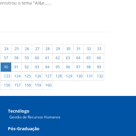
nistrou o tema "Al&e......
24
25
26
27
28
29
30
31
32
33
57
58
59
60
61
62
63
64
65
66
90
91
92
93
94
95
96
97
98
99
123
124
125
126
127
128
129
130
131
132
156
157
158
159
160
Tecnólogo
Gestão de Recursos Humanos
Pós-Graduação