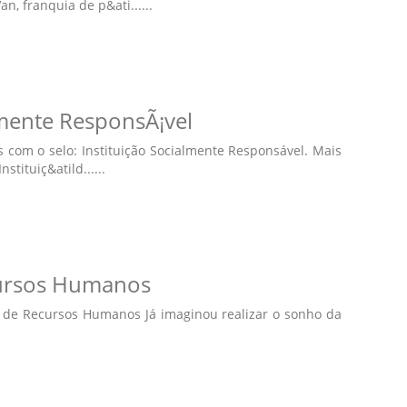
n, franquia de p&ati......
lmente ResponsÃ¡vel
com o selo: Instituição Socialmente Responsável. Mais
tituiç&atild......
ursos Humanos
 de Recursos Humanos Já imaginou realizar o sonho da