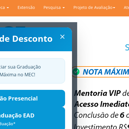
eca
Extensão
Pesquisa
Projeto de Avaliação
At
×
 de Desconto
ciar sua Graduação
a Máxima no MEC!
ão Presencial
aduação EAD
aduação*