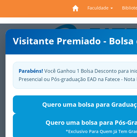
Faculdade
Bibliot
Visitante Premiado - Bolsa
Previous
Parabéns!
Você Ganhou 1 Bolsa Desconto para ini
Presencial ou Pós-graduação EAD na Fatece - Not
Quero uma bolsa para Graduaç
Quero uma bolsa para Pós-Gr
*Exclusivo Para Quem Já Tem Gr