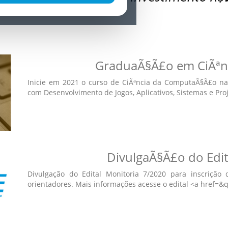
GraduaÃ§Ã£o em CiÃªn
Inicie em 2021 o curso de CiÃªncia da ComputaÃ§Ã£o na 
com Desenvolvimento de Jogos, Aplicativos, Sistemas e Proj
DivulgaÃ§Ã£o do Edit
Divulgação do Edital Monitoria 7/2020 para inscrição 
orientadores. Mais informações acesse o edital <a href=&q..