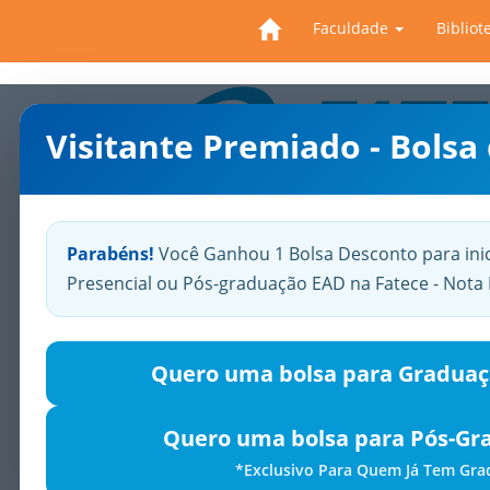
Faculdade
Bibliot
Visitante Premiado - Bolsa
Previous
Parabéns!
Você Ganhou 1 Bolsa Desconto para ini
Presencial ou Pós-graduação EAD na Fatece - Not
Quero uma bolsa para Graduaç
Quero uma bolsa para Pós-Gr
*Exclusivo Para Quem Já Tem Gr