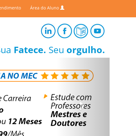
endimento
Área do Aluno
Sua
Fatece.
Seu
orgulho.
Next