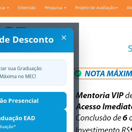
eca
Extensão
Pesquisa
Projeto de Avaliação
At
×
 de Desconto
ciar sua Graduação
a Máxima no MEC!
ão Presencial
aduação EAD
aduação*