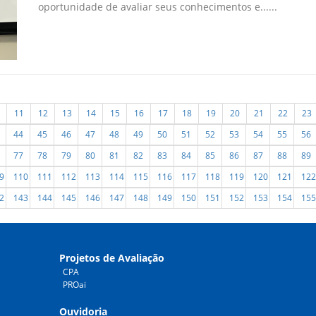
oportunidade de avaliar seus conhecimentos e......
11
12
13
14
15
16
17
18
19
20
21
22
23
44
45
46
47
48
49
50
51
52
53
54
55
56
77
78
79
80
81
82
83
84
85
86
87
88
89
9
110
111
112
113
114
115
116
117
118
119
120
121
122
2
143
144
145
146
147
148
149
150
151
152
153
154
155
Projetos de Avaliação
CPA
PROai
Ouvidoria