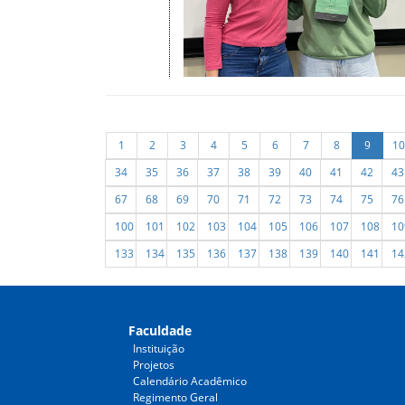
1
2
3
4
5
6
7
8
9
10
34
35
36
37
38
39
40
41
42
43
67
68
69
70
71
72
73
74
75
76
100
101
102
103
104
105
106
107
108
10
133
134
135
136
137
138
139
140
141
14
Faculdade
Instituição
Projetos
Calendário Acadêmico
Regimento Geral