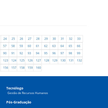
24
25
26
27
28
29
30
31
32
33
57
58
59
60
61
62
63
64
65
66
90
91
92
93
94
95
96
97
98
99
123
124
125
126
127
128
129
130
131
132
156
157
158
159
160
Tecnólogo
Gestão de Recursos Humanos
Pós-Graduação