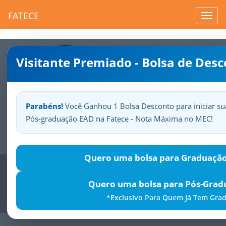
FATECE
Toggl
navig
Visitante Premiado - Bolsa de Des
Parabéns!
Você Ganhou 1 Bolsa Desconto para iniciar su
Pós-graduação EAD na Fatece - Nota Máxima no MEC!
Sua
Fatece.
Seu
orgulho.
Quero uma bolsa para Graduação
Previous
Nex
Quero uma bolsa para Pós-Gra
*Exclusivo Para Quem Já Tem Gra