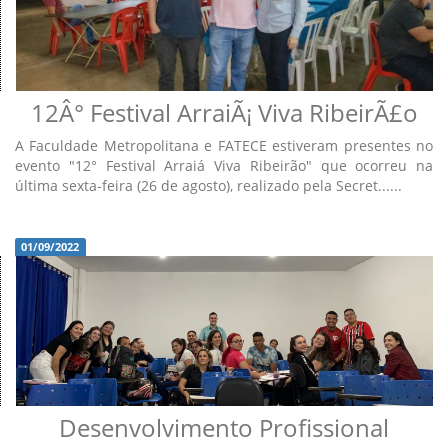
12Â° Festival ArraiÃ¡ Viva RibeirÃ£o
A Faculdade Metropolitana e FATECE estiveram presentes no
evento "12° Festival Arraiá Viva Ribeirão" que ocorreu na
última sexta-feira (26 de agosto), realizado pela Secret......
01/09/2022
Desenvolvimento Profissional