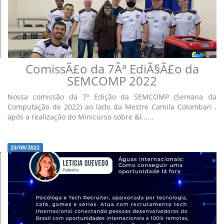
ComissÃ£o da 7Âª EdiÃ§Ã£o da
SEMCOMP 2022
Nossa comissão da 7ª Edição da SEMCOMP (Semana da
Computação de 2022) ao lado da Mestre Camila Colombari ,
após a realização do Minicurso sobre &l......
23/08/2022