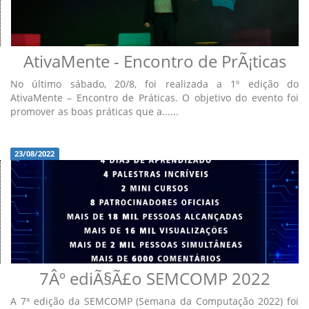
AtivaMente - Encontro de PrÃ¡ticas
No último sábado, 20/8, foi realizada a 1º edição do
AtivaMente – Encontro de Práticas. O objetivo do evento foi
promover as boas práticas que a......
23/08/2022
7Âº ediÃ§Ã£o SEMCOMP 2022
A 7ª edição da SEMCOMP (Semana da Computação 2022) foi