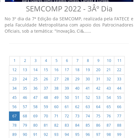
SEMCOMP 2022 - 3Âº Dia
No 3º dia da 7ª Edição da SEMCOMP, realizada pela FATECE e
pela Faculdade Metropolitana com apoio dos Patrocinadores
Oficiais, sob a temática: "Inovação, Ci&......
1
2
3
4
5
6
7
8
9
10
11
12
13
14
15
16
17
18
19
20
21
22
23
24
25
26
27
28
29
30
31
32
33
34
35
36
37
38
39
40
41
42
43
44
45
46
47
48
49
50
51
52
53
54
55
56
57
58
59
60
61
62
63
64
65
66
67
68
69
70
71
72
73
74
75
76
77
78
79
80
81
82
83
84
85
86
87
88
89
90
91
92
93
94
95
96
97
98
99