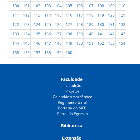
100
101
102
103
104
105
106
107
108
109
110
111
112
113
114
115
116
117
118
119
120
121
122
123
124
125
126
127
128
129
130
131
132
133
134
135
136
137
138
139
140
141
142
143
144
145
146
147
148
149
150
151
152
153
154
155
156
157
158
159
160
Faculdade
Instituição
Projetos
Calendário Acadêmico
Regimento Geral
Portaria do MEC
Portal do Egresso
Biblioteca
Extensão