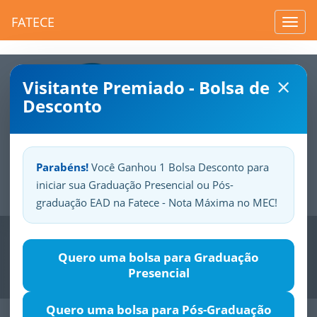
FATECE
Toggl
navig
×
Visitante Premiado - Bolsa de
Desconto
Parabéns!
Você Ganhou 1 Bolsa Desconto para
iniciar sua Graduação Presencial ou Pós-
Sua
Fatece.
Seu
orgulho.
graduação EAD na Fatece - Nota Máxima no MEC!
Previous
Nex
Quero uma bolsa para Graduação
Presencial
Quero uma bolsa para Pós-Graduação