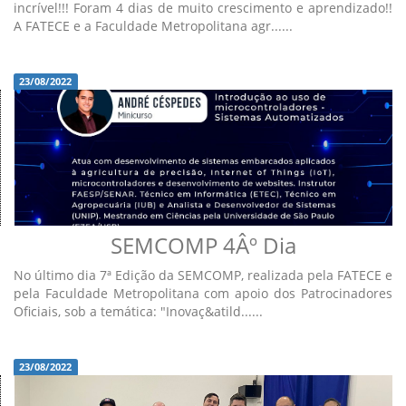
incrível!!! Foram 4 dias de muito crescimento e aprendizado!!
A FATECE e a Faculdade Metropolitana agr......
23/08/2022
SEMCOMP 4Âº Dia
No último dia 7ª Edição da SEMCOMP, realizada pela FATECE e
pela Faculdade Metropolitana com apoio dos Patrocinadores
Oficiais, sob a temática: "Inovaç&atild......
23/08/2022