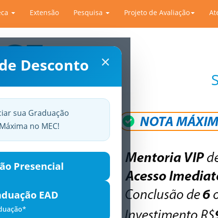
eca
Extensão
Pesquisa
Projeto de Avaliação
At
×
 de Desconto
ciar sua Graduação
a Máxima no MEC!
ão Presencial
aduação EAD
aduação*