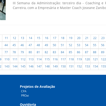
III Semana da Administração: terceiro dia - Coaching e 
Carreira, com a Empresária e Master Coach Joseane Zanibon
11
12
13
14
15
16
17
18
19
20
21
22
23
44
45
46
47
48
49
50
51
52
53
54
55
56
77
78
79
80
81
82
83
84
85
86
87
88
89
9
110
111
112
113
114
115
116
117
118
119
120
121
122
2
143
144
145
146
147
148
149
150
151
152
153
154
155
Projetos de Avaliação
CPA
PROai
Ouvidoria