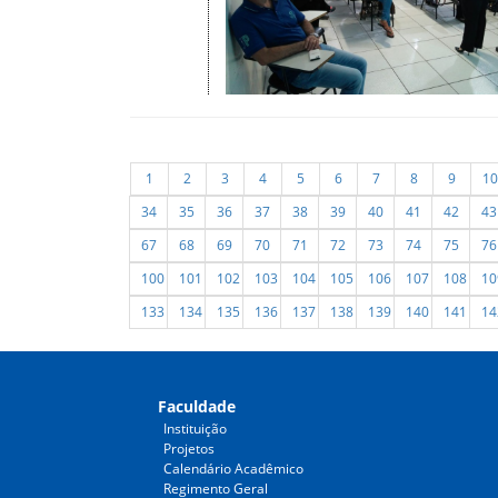
1
2
3
4
5
6
7
8
9
10
34
35
36
37
38
39
40
41
42
43
67
68
69
70
71
72
73
74
75
76
100
101
102
103
104
105
106
107
108
10
133
134
135
136
137
138
139
140
141
14
Faculdade
Instituição
Projetos
Calendário Acadêmico
Regimento Geral