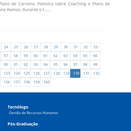
Plano de Carreira: Palestra sobre Coaching e Plano de
e Ramos, durante o t......
24
25
26
27
28
29
30
31
32
33
57
58
59
60
61
62
63
64
65
66
90
91
92
93
94
95
96
97
98
99
123
124
125
126
127
128
129
130
131
132
156
157
158
159
160
Tecnólogo
Gestão de Recursos Humanos
Pós-Graduação