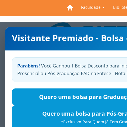
Faculdade
Bibliot
Visitante Premiado - Bolsa
Previous
Parabéns!
Você Ganhou 1 Bolsa Desconto para ini
Presencial ou Pós-graduação EAD na Fatece - Not
Quero uma bolsa para Graduaç
Quero uma bolsa para Pós-Gr
*Exclusivo Para Quem Já Tem Gr