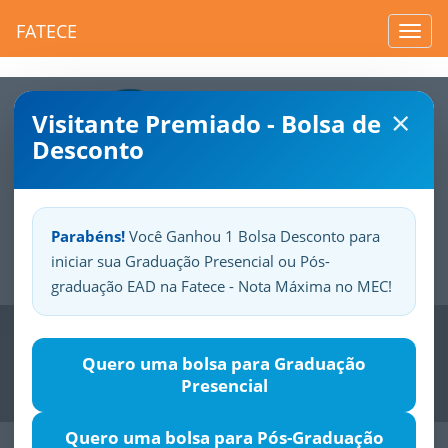
FATECE
Toggl
navig
×
Visitante Premiado - Bolsa de
Desconto
Parabéns!
Você Ganhou 1 Bolsa Desconto para
iniciar sua Graduação Presencial ou Pós-
Sua
Fatece.
Seu
orgulho.
graduação EAD na Fatece - Nota Máxima no MEC!
Previous
Nex
Quero uma bolsa para Graduação
Presencial
Quero uma bolsa para Pós-Graduação