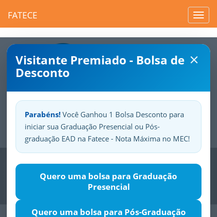
FATECE
Toggl
navig
×
Visitante Premiado - Bolsa de
Desconto
Parabéns!
Você Ganhou 1 Bolsa Desconto para
iniciar sua Graduação Presencial ou Pós-
Sua
Fatece.
Seu
orgulho.
graduação EAD na Fatece - Nota Máxima no MEC!
Previous
Nex
Quero uma bolsa para Graduação
Presencial
Quero uma bolsa para Pós-Graduação