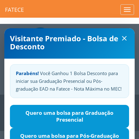
FATECE
Toggl
navig
×
Visitante Premiado - Bolsa de
Desconto
Parabéns!
Você Ganhou 1 Bolsa Desconto para
iniciar sua Graduação Presencial ou Pós-
Sua
Fatece.
Seu
orgulho.
graduação EAD na Fatece - Nota Máxima no MEC!
Previous
Nex
Quero uma bolsa para Graduação
Presencial
Quero uma bolsa para Pós-Graduação