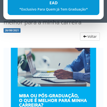
EAD
*Exclusivo Para Quem Já Tem Graduação*
PÃ³sGraduaÃ§Ã£o ou MBA Qual o
melhor para a minha carreira
26/08/2021
Voltar