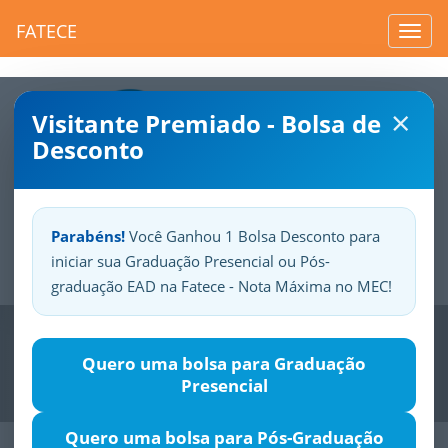
FATECE
Toggl
navig
×
Visitante Premiado - Bolsa de
Desconto
Parabéns!
Você Ganhou 1 Bolsa Desconto para
iniciar sua Graduação Presencial ou Pós-
Sua
Fatece.
Seu
orgulho.
graduação EAD na Fatece - Nota Máxima no MEC!
Previous
Nex
Quero uma bolsa para Graduação
Presencial
Quero uma bolsa para Pós-Graduação