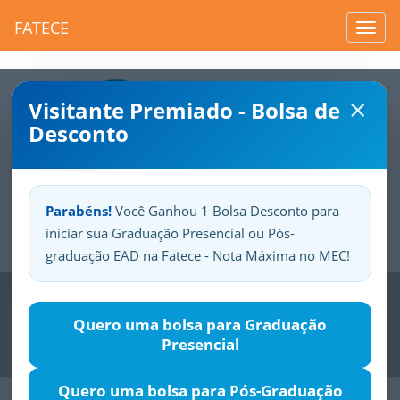
FATECE
Toggl
navig
×
Visitante Premiado - Bolsa de
Desconto
Parabéns!
Você Ganhou 1 Bolsa Desconto para
iniciar sua Graduação Presencial ou Pós-
Sua
Fatece.
Seu
orgulho.
graduação EAD na Fatece - Nota Máxima no MEC!
Previous
Nex
Quero uma bolsa para Graduação
Presencial
Quero uma bolsa para Pós-Graduação