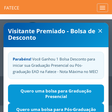
FATECE
Toggl
navig
×
Visitante Premiado - Bolsa de
Desconto
Parabéns!
Você Ganhou 1 Bolsa Desconto para
iniciar sua Graduação Presencial ou Pós-
Sua
Fatece.
Seu
orgulho.
graduação EAD na Fatece - Nota Máxima no MEC!
Previous
Nex
Quero uma bolsa para Graduação
Presencial
Quero uma bolsa para Pós-Graduação