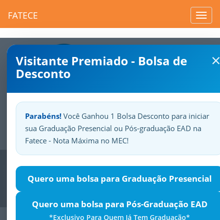
FATECE
Toggl
navig
Visitante Premiado - Bolsa de
Desconto
Parabéns!
Você Ganhou 1 Bolsa Desconto para iniciar
sua Graduação Presencial ou Pós-graduação EAD na
Sua
Fatece.
Seu
orgulho.
Fatece - Nota Máxima no MEC!
Previous
Nex
Quero uma bolsa para Graduação Presencial
Quero uma bolsa para Pós-Graduação EAD
*Exclusivo Para Quem Já Tem Graduação*