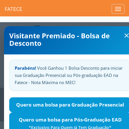
FATECE
Toggl
navig
Visitante Premiado - Bolsa de
Desconto
Parabéns!
Você Ganhou 1 Bolsa Desconto para iniciar
sua Graduação Presencial ou Pós-graduação EAD na
Sua
Fatece.
Seu
orgulho.
Fatece - Nota Máxima no MEC!
Previous
Nex
Quero uma bolsa para Graduação Presencial
Quero uma bolsa para Pós-Graduação EAD
*Exclusivo Para Quem Já Tem Graduação*