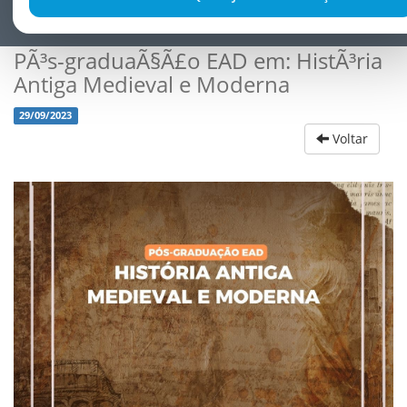
PÃ³s-graduaÃ§Ã£o EAD em: HistÃ³ria
Antiga Medieval e Moderna
29/09/2023
Voltar