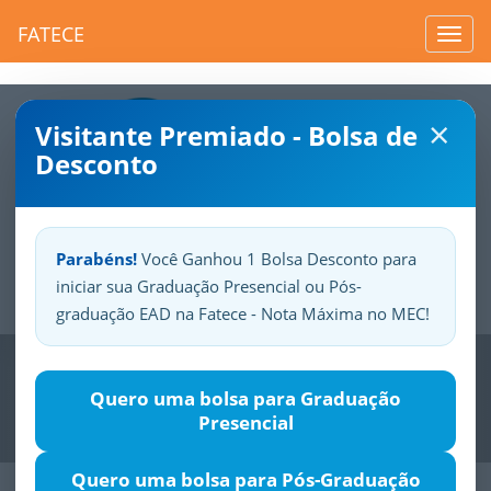
FATECE
Toggl
navig
×
Visitante Premiado - Bolsa de
Desconto
Parabéns!
Você Ganhou 1 Bolsa Desconto para
iniciar sua Graduação Presencial ou Pós-
Sua
Fatece.
Seu
orgulho.
graduação EAD na Fatece - Nota Máxima no MEC!
Previous
Nex
Quero uma bolsa para Graduação
Presencial
Quero uma bolsa para Pós-Graduação