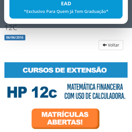
EAD
*Exclusivo Para Quem Já Tem Graduação*
Curso de ExtensÃ£o - Calculadora HP
12C
06/06/2016
Voltar