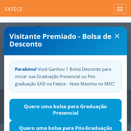
FATECE
Toggl
navig
×
Visitante Premiado - Bolsa de
Desconto
Parabéns!
Você Ganhou 1 Bolsa Desconto para
iniciar sua Graduação Presencial ou Pós-
Sua
Fatece.
Seu
orgulho.
graduação EAD na Fatece - Nota Máxima no MEC!
Previous
Nex
Quero uma bolsa para Graduação
Presencial
Quero uma bolsa para Pós-Graduação