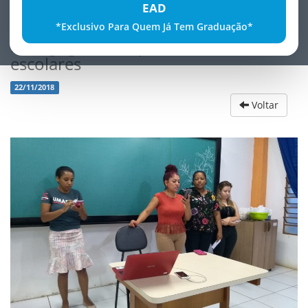
EAD
*Exclusivo Para Quem Já Tem Graduação*
Pedagogia em EspaÃ§os nÃ£o
escolares
22/11/2018
Voltar