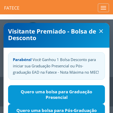
FATECE
Toggl
navig
×
Visitante Premiado - Bolsa de
Desconto
Parabéns!
Você Ganhou 1 Bolsa Desconto para
iniciar sua Graduação Presencial ou Pós-
Sua
Fatece.
Seu
orgulho.
graduação EAD na Fatece - Nota Máxima no MEC!
Previous
Nex
Quero uma bolsa para Graduação
Presencial
Quero uma bolsa para Pós-Graduação