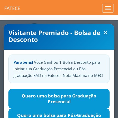
FATECE
Toggl
navig
×
Visitante Premiado - Bolsa de
Desconto
Parabéns!
Você Ganhou 1 Bolsa Desconto para
iniciar sua Graduação Presencial ou Pós-
Sua
Fatece.
Seu
orgulho.
graduação EAD na Fatece - Nota Máxima no MEC!
Quero uma bolsa para Graduação
Presencial
Toggle
navigation
Quero uma bolsa para Pós-Graduação