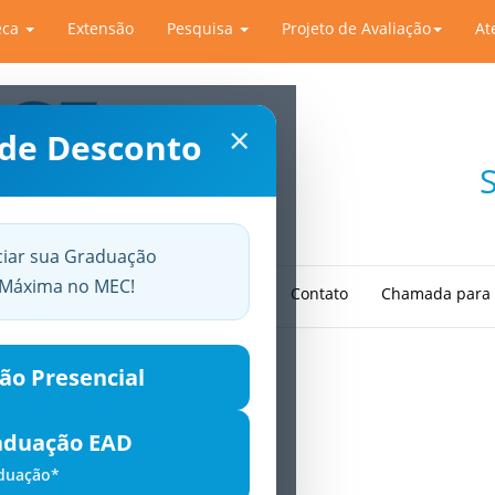
eca
Extensão
Pesquisa
Projeto de Avaliação
At
×
 de Desconto
ciar sua Graduação
a Máxima no MEC!
ções
Normas de Publicação
Contato
Chamada para 
ão Presencial
aduação EAD
aduação*