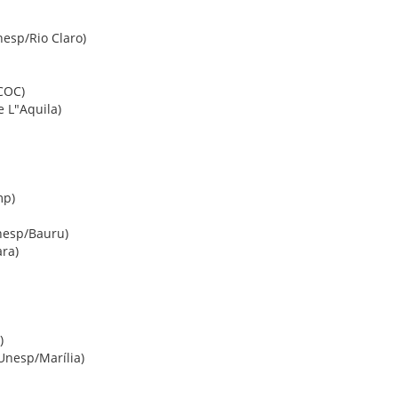
nesp/Rio Claro)
COC)
e L"Aquila)
mp)
nesp/Bauru)
ra)
)
(Unesp/Marília)