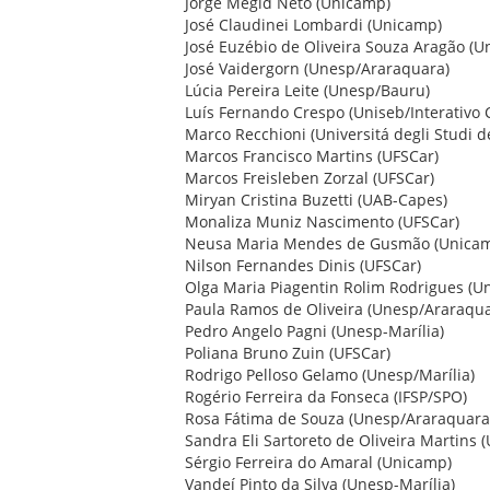
Jorge Megid Neto (Unicamp)
José Claudinei Lombardi (Unicamp)
José Euzébio de Oliveira Souza Aragão (U
José Vaidergorn (Unesp/Araraquara)
Lúcia Pereira Leite (Unesp/Bauru)
Luís Fernando Crespo (Uniseb/Interativo 
Marco Recchioni (Universitá degli Studi d
Marcos Francisco Martins (UFSCar)
Marcos Freisleben Zorzal (UFSCar)
Miryan Cristina Buzetti (UAB-Capes)
Monaliza Muniz Nascimento (UFSCar)
Neusa Maria Mendes de Gusmão (Unica
Nilson Fernandes Dinis (UFSCar)
Olga Maria Piagentin Rolim Rodrigues (U
Paula Ramos de Oliveira (Unesp/Araraqua
Pedro Angelo Pagni (Unesp-Marília)
Poliana Bruno Zuin (UFSCar)
Rodrigo Pelloso Gelamo (Unesp/Marília)
Rogério Ferreira da Fonseca (IFSP/SPO)
Rosa Fátima de Souza (Unesp/Araraquara
Sandra Eli Sartoreto de Oliveira Martins 
Sérgio Ferreira do Amaral (Unicamp)
Vandeí Pinto da Silva (Unesp-Marília)