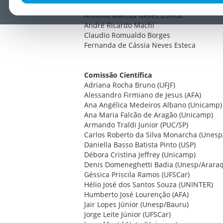
Comissão Editorial
Antonio Marcos Neves Esteca
André Ricardo Machi
Claudio Romualdo Borges
Fernanda de Cássia Neves Esteca
Comissão Científica
Adriana Rocha Bruno (UFJF)
Alessandro Firmiano de Jesus (AFA)
Ana Angélica Medeiros Albano (Unicamp)
Ana Maria Falcão de Aragão (Unicamp)
Armando Traldi Junior (PUC/SP)
Carlos Roberto da Silva Monarcha (Unesp
Daniella Basso Batista Pinto (USP)
Débora Cristina Jeffrey (Unicamp)
Denis Domeneghetti Badia (Unesp/Arara
Géssica Priscila Ramos (UFSCar)
Hélio José dos Santos Souza (UNINTER)
Humberto José Lourenção (AFA)
Jair Lopes Júnior (Unesp/Bauru)
Jorge Leite Júnior (UFSCar)