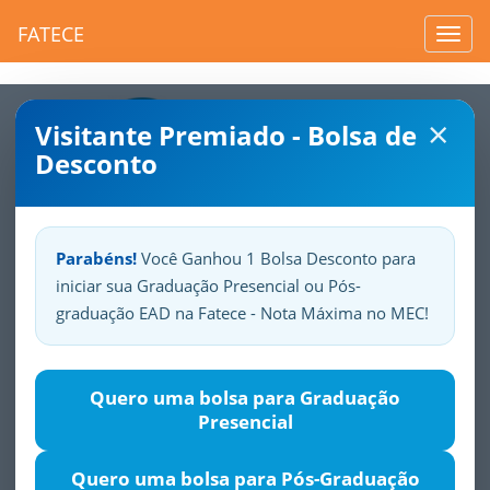
FATECE
Toggl
navig
×
Visitante Premiado - Bolsa de
Desconto
Parabéns!
Você Ganhou 1 Bolsa Desconto para
iniciar sua Graduação Presencial ou Pós-
Sua
Fatece.
Seu
orgulho.
graduação EAD na Fatece - Nota Máxima no MEC!
Quero uma bolsa para Graduação
Presencial
Toggle
navigation
Quero uma bolsa para Pós-Graduação