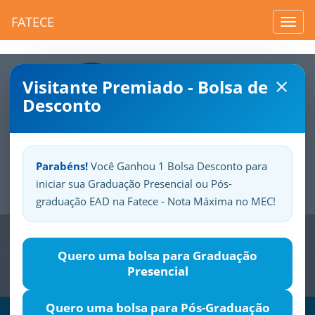
FATECE
Toggl
navig
×
Visitante Premiado - Bolsa de
Desconto
Parabéns!
Você Ganhou 1 Bolsa Desconto para
iniciar sua Graduação Presencial ou Pós-
Sua
Fatece.
Seu
orgulho.
graduação EAD na Fatece - Nota Máxima no MEC!
Previous
Nex
Quero uma bolsa para Graduação
Presencial
Quero uma bolsa para Pós-Graduação