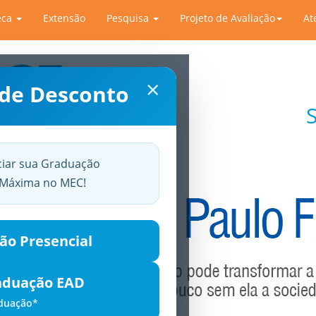
eca
Extensão
Pesquisa
Projeto de Avaliação
At
×
 de Desconto
ciar sua Graduação
a Máxima no MEC!
ão Presencial
aduação EAD
aduação*