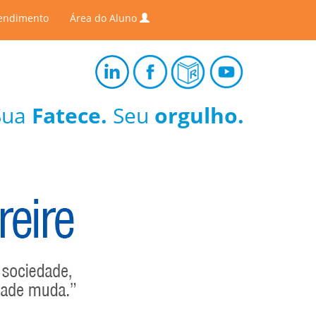
endimento
Área do Aluno
Sua
Fatece.
Seu
orgulho.