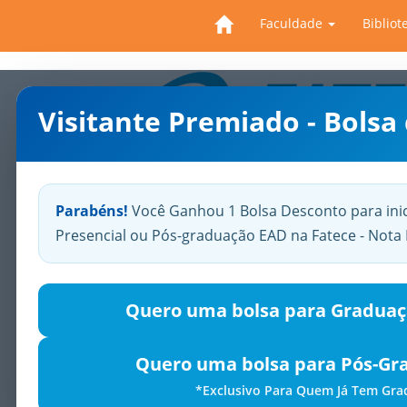
Faculdade
Bibliot
Visitante Premiado - Bolsa
Parabéns!
Você Ganhou 1 Bolsa Desconto para ini
Presencial ou Pós-graduação EAD na Fatece - Not
Quero uma bolsa para Graduaç
Quero uma bolsa para Pós-Gr
*Exclusivo Para Quem Já Tem Gr