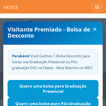
FATECE
Toggl
navig
×
Visitante Premiado - Bolsa de
Desconto
Parabéns!
Você Ganhou 1 Bolsa Desconto para
iniciar sua Graduação Presencial ou Pós-
Sua
Fatece.
Seu
orgulho.
graduação EAD na Fatece - Nota Máxima no MEC!
Previous
Nex
Quero uma bolsa para Graduação
Presencial
Quero uma bolsa para Pós-Graduação