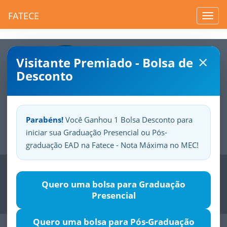
FATECE
Toggl
navig
×
Visitante Premiado - Bolsa de
Desconto
Parabéns!
Você Ganhou 1 Bolsa Desconto para
iniciar sua Graduação Presencial ou Pós-
Sua
Fatece.
Seu
orgulho.
graduação EAD na Fatece - Nota Máxima no MEC!
Previous
Nex
Quero uma bolsa para Graduação
Presencial
Quero uma bolsa para Pós-Graduação